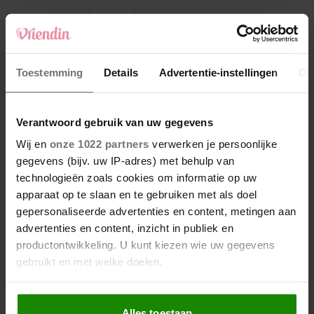
4
Makelaar Mandy: ‘Een bericht van de BN’er.
Een foto. Mijn lijf reageert’
5
Toestemming
Details
Advertentie-instellingen
Ov
Makelaar Mandy: ‘Vrijdagavond belde Bart.
Hij sprak eng kalm’
Verantwoord gebruik van uw gegevens
Nieuw
Wij en
onze 1022 partners
verwerken je persoonlijke
gegevens (bijv. uw IP-adres) met behulp van
technologieën zoals cookies om informatie op uw
apparaat op te slaan en te gebruiken met als doel
gepersonaliseerde advertenties en content, metingen aan
advertenties en content, inzicht in publiek en
productontwikkeling. U kunt kiezen wie uw gegevens
gebruikt en met welke doelen.
Als u het toestaat, willen we ook graag:
Alles toestaan