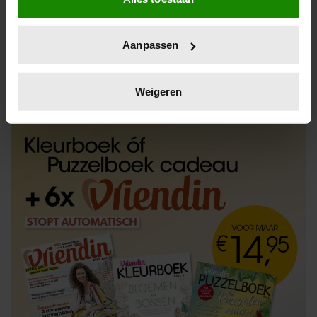
Informatie verzamelen over uw geografische
locatie, die tot een paar meter nauwkeurig kan zijn
Uw apparaat identificeren door het actief te
Aanpassen
scannen op specifieke eigenschappen (fingerprinting)
Lees meer over hoe uw persoonlijke gegevens worden
ABONNEREN
LOS KOPEN
verwerkt en stel uw voorkeuren in het
detailgedeelte
in.
Weigeren
U kunt uw toestemming op elk moment wijzigen of
intrekken in de Cookieverklaring.
We gebruiken cookies om content en advertenties te
personaliseren, om functies voor social media te bieden
en om ons websiteverkeer te analyseren. Ook delen we
informatie over uw gebruik van onze site met onze
partners voor social media, adverteren en analyse. Deze
partners kunnen deze gegevens combineren met andere
informatie die u aan ze heeft verstrekt of die ze hebben
verzameld op basis van uw gebruik van hun services. U
gaat akkoord met onze cookies als u onze website blijft
gebruiken.