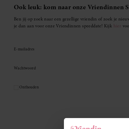
Ook leuk: kom naar onze Vriendinnen 
Ben jij op zoek naar een gezellige vriendin of zoek je ni
je dan aan voor onze Vriendinnen speeddate! Kijk
hier
voo
E-mailadres
Wachtwoord
Onthouden