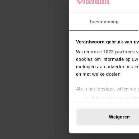
Toestemming
Verantwoord gebruik van u
Wij en
onze 1022 partners
v
cookies om informatie op uw 
metingen aan advertenties en
en met welke doelen.
Als u het toestaat, willen we
Informatie verzamelen
Uw apparaat identific
Lees meer over hoe uw perso
Weigeren
toestemming op elk moment wi
We gebruiken cookies om cont