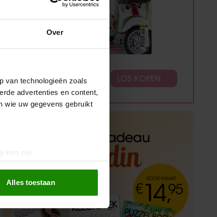
Over
ABONNEREN
LOS KOPEN
p van technologieën zoals
erde advertenties en content,
en wie uw gegevens gebruikt
g kan zijn
erprinting)
t
detailgedeelte
in. U kunt uw
Alles toestaan
 media te bieden en om ons