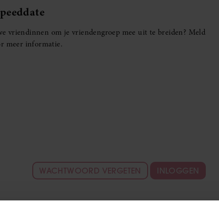
Speeddate
euwe vriendinnen om je vriendengroep mee uit te breiden? Meld
r meer informatie.
WACHTWOORD VERGETEN
INLOGGEN