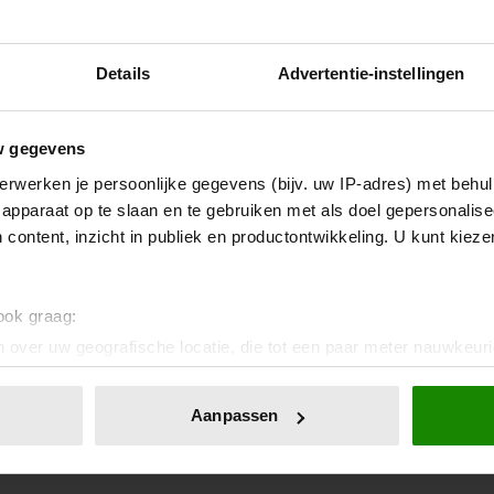
Details
Advertentie-instellingen
w gegevens
erwerken je persoonlijke gegevens (bijv. uw IP-adres) met behul
apparaat op te slaan en te gebruiken met als doel gepersonalise
 content, inzicht in publiek en productontwikkeling. U kunt kiez
 ook graag:
 over uw geografische locatie, die tot een paar meter nauwkeuri
eren door het actief te scannen op specifieke eigenschappen (fing
onlijke gegevens worden verwerkt en stel uw voorkeuren in he
Aanpassen
jzigen of intrekken in de Cookieverklaring.
ent en advertenties te personaliseren, om functies voor social