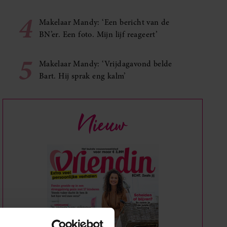
4
Makelaar Mandy: ‘Een bericht van de
BN’er. Een foto. Mijn lijf reageert’
5
Makelaar Mandy: ‘Vrijdagavond belde
Bart. Hij sprak eng kalm’
Nieuw