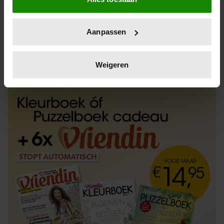
Informatie verzamelen over uw geografische
locatie, die tot een paar meter nauwkeurig kan zijn
Uw apparaat identificeren door het actief te
Aanpassen
scannen op specifieke eigenschappen (fingerprinting)
Lees meer over hoe uw persoonlijke gegevens worden
ABONNEREN
LOS KOPEN
verwerkt en stel uw voorkeuren in het
detailgedeelte
in.
Weigeren
U kunt uw toestemming op elk moment wijzigen of
intrekken in de Cookieverklaring.
We gebruiken cookies om content en advertenties te
personaliseren, om functies voor social media te bieden
en om ons websiteverkeer te analyseren. Ook delen we
informatie over uw gebruik van onze site met onze
partners voor social media, adverteren en analyse. Deze
partners kunnen deze gegevens combineren met andere
informatie die u aan ze heeft verstrekt of die ze hebben
verzameld op basis van uw gebruik van hun services. U
gaat akkoord met onze cookies als u onze website blijft
gebruiken.