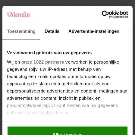
4
Makelaar Mandy: ‘Een bericht van de BN’er.
Een foto. Mijn lijf reageert’
5
Toestemming
Details
Advertentie-instellingen
Ov
Makelaar Mandy: ‘Vrijdagavond belde Bart.
Hij sprak eng kalm’
Verantwoord gebruik van uw gegevens
Nieuw
Wij en
onze 1022 partners
verwerken je persoonlijke
gegevens (bijv. uw IP-adres) met behulp van
technologieën zoals cookies om informatie op uw
apparaat op te slaan en te gebruiken met als doel
gepersonaliseerde advertenties en content, metingen aan
advertenties en content, inzicht in publiek en
productontwikkeling. U kunt kiezen wie uw gegevens
gebruikt en met welke doelen.
Als u het toestaat, willen we ook graag:
Alles toestaan