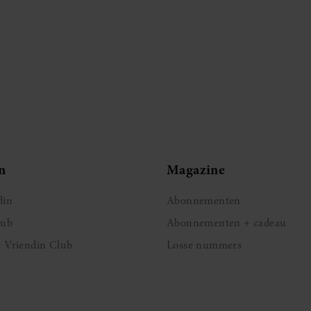
n
Magazine
din
Abonnementen
lub
Abonnementen + cadeau
e Vriendin Club
Losse nummers