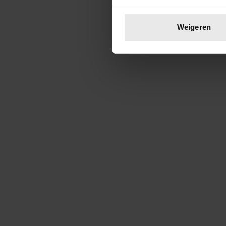
Uw apparaat identific
Lees meer over hoe uw perso
Weigeren
toestemming op elk moment wi
We gebruiken cookies om cont
websiteverkeer te analyseren
media, adverteren en analys
verstrekt of die ze hebben v
onze website blijft gebruiken.