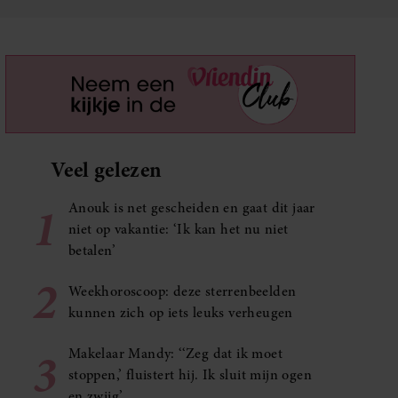
Veel gelezen
1
Anouk is net gescheiden en gaat dit jaar
niet op vakantie: ‘Ik kan het nu niet
betalen’
2
Weekhoroscoop: deze sterrenbeelden
kunnen zich op iets leuks verheugen
3
Makelaar Mandy: ‘‘Zeg dat ik moet
stoppen,’ fluistert hij. Ik sluit mijn ogen
en zwijg’