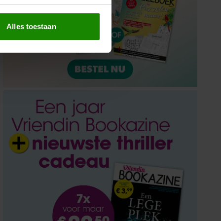
erprinting)
t
detailgedeelte
in. U kunt uw
Alles toestaan
 media te bieden en om ons
ze partners voor social
nformatie die u aan ze heeft
oord met onze cookies als u