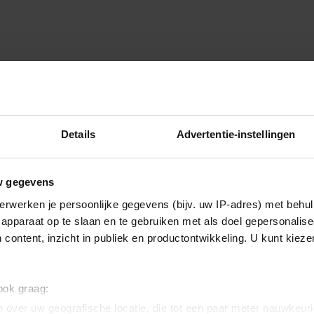
Details
Advertentie-instellingen
w gegevens
erwerken je persoonlijke gegevens (bijv. uw IP-adres) met behul
apparaat op te slaan en te gebruiken met als doel gepersonalise
 content, inzicht in publiek en productontwikkeling. U kunt kiez
 ook graag:
 over uw geografische locatie, die tot een paar meter nauwkeuri