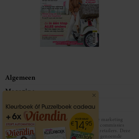
Algemeen
Magazine
Service
Vriendin participeert in diverse affiliate marketing
programma’s, dat houdt in dat Vriendin commissies
ontvangt voor aankopen middels links van retailers. Deze
website wordt niet gesponsord door de genoemde