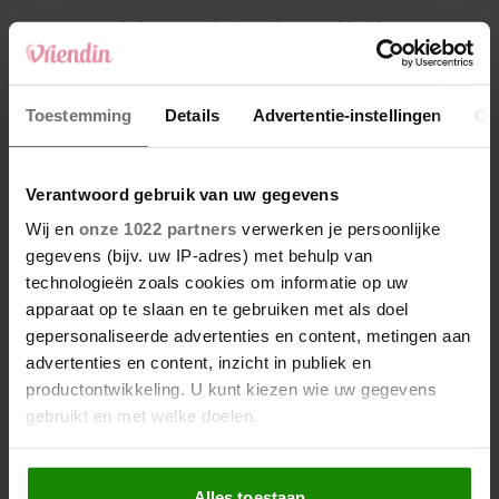
4
Makelaar Mandy: ‘Vrijdagavond belde Bart.
Hij sprak eng kalm’
5
Toestemming
Details
Advertentie-instellingen
Ov
Makelaar Mandy: ‘Judith typt… En deze keer
durf ik bijna niet te lezen wat er komt’
Verantwoord gebruik van uw gegevens
Nieuw
Wij en
onze 1022 partners
verwerken je persoonlijke
gegevens (bijv. uw IP-adres) met behulp van
technologieën zoals cookies om informatie op uw
apparaat op te slaan en te gebruiken met als doel
gepersonaliseerde advertenties en content, metingen aan
advertenties en content, inzicht in publiek en
productontwikkeling. U kunt kiezen wie uw gegevens
gebruikt en met welke doelen.
Als u het toestaat, willen we ook graag:
Alles toestaan