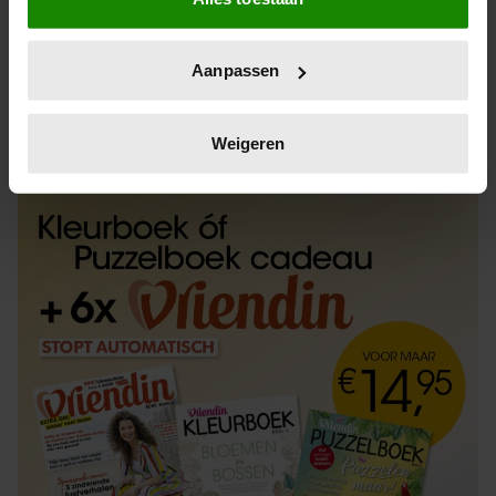
Informatie verzamelen over uw geografische
locatie, die tot een paar meter nauwkeurig kan zijn
Uw apparaat identificeren door het actief te
Aanpassen
scannen op specifieke eigenschappen (fingerprinting)
Lees meer over hoe uw persoonlijke gegevens worden
ABONNEREN
LOS KOPEN
verwerkt en stel uw voorkeuren in het
detailgedeelte
in.
Weigeren
U kunt uw toestemming op elk moment wijzigen of
intrekken in de Cookieverklaring.
We gebruiken cookies om content en advertenties te
personaliseren, om functies voor social media te bieden
en om ons websiteverkeer te analyseren. Ook delen we
informatie over uw gebruik van onze site met onze
partners voor social media, adverteren en analyse. Deze
partners kunnen deze gegevens combineren met andere
informatie die u aan ze heeft verstrekt of die ze hebben
verzameld op basis van uw gebruik van hun services. U
gaat akkoord met onze cookies als u onze website blijft
gebruiken.