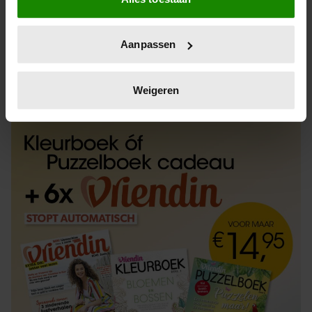
Informatie verzamelen over uw geografische
locatie, die tot een paar meter nauwkeurig kan zijn
Uw apparaat identificeren door het actief te
Aanpassen
scannen op specifieke eigenschappen (fingerprinting)
Lees meer over hoe uw persoonlijke gegevens worden
ABONNEREN
LOS KOPEN
verwerkt en stel uw voorkeuren in het
detailgedeelte
in.
Weigeren
U kunt uw toestemming op elk moment wijzigen of
intrekken in de Cookieverklaring.
We gebruiken cookies om content en advertenties te
personaliseren, om functies voor social media te bieden
en om ons websiteverkeer te analyseren. Ook delen we
informatie over uw gebruik van onze site met onze
partners voor social media, adverteren en analyse. Deze
partners kunnen deze gegevens combineren met andere
informatie die u aan ze heeft verstrekt of die ze hebben
verzameld op basis van uw gebruik van hun services. U
gaat akkoord met onze cookies als u onze website blijft
gebruiken.