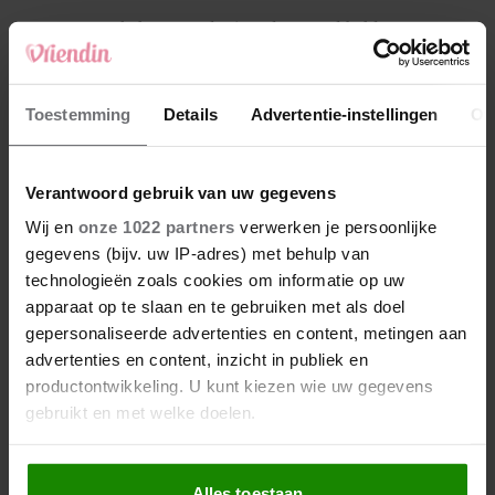
4
Makelaar Mandy: ‘Vrijdagavond belde Bart.
Hij sprak eng kalm’
5
Toestemming
Details
Advertentie-instellingen
Ov
Makelaar Mandy: ‘Judith typt… En deze keer
durf ik bijna niet te lezen wat er komt’
Verantwoord gebruik van uw gegevens
Nieuw
Wij en
onze 1022 partners
verwerken je persoonlijke
gegevens (bijv. uw IP-adres) met behulp van
technologieën zoals cookies om informatie op uw
apparaat op te slaan en te gebruiken met als doel
gepersonaliseerde advertenties en content, metingen aan
advertenties en content, inzicht in publiek en
productontwikkeling. U kunt kiezen wie uw gegevens
gebruikt en met welke doelen.
Als u het toestaat, willen we ook graag:
Alles toestaan