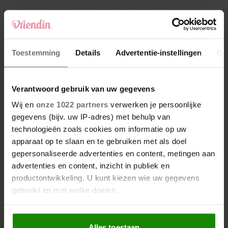
4
Makelaar Mandy: ‘Een bericht van de BN’er.
Een foto. Mijn lijf reageert’
5
Toestemming
Details
Advertentie-instellingen
Ov
Makelaar Mandy: ‘Vrijdagavond belde Bart.
Hij sprak eng kalm’
Verantwoord gebruik van uw gegevens
Nieuw
Wij en
onze 1022 partners
verwerken je persoonlijke
gegevens (bijv. uw IP-adres) met behulp van
technologieën zoals cookies om informatie op uw
apparaat op te slaan en te gebruiken met als doel
gepersonaliseerde advertenties en content, metingen aan
advertenties en content, inzicht in publiek en
productontwikkeling. U kunt kiezen wie uw gegevens
gebruikt en met welke doelen.
Als u het toestaat, willen we ook graag:
Alles toestaan