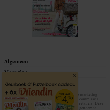
Algemeen
Magazine
Service
Vriendin participeert in diverse affiliate marketing
programma’s, dat houdt in dat Vriendin commissies
ontvangt voor aankopen middels links van retailers. Deze
website wordt niet gesponsord door de genoemde