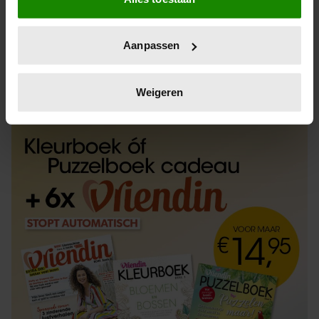
Informatie verzamelen over uw geografische
locatie, die tot een paar meter nauwkeurig kan zijn
Uw apparaat identificeren door het actief te
Aanpassen
scannen op specifieke eigenschappen (fingerprinting)
Lees meer over hoe uw persoonlijke gegevens worden
ABONNEREN
LOS KOPEN
verwerkt en stel uw voorkeuren in het
detailgedeelte
in.
Weigeren
U kunt uw toestemming op elk moment wijzigen of
intrekken in de Cookieverklaring.
We gebruiken cookies om content en advertenties te
personaliseren, om functies voor social media te bieden
en om ons websiteverkeer te analyseren. Ook delen we
informatie over uw gebruik van onze site met onze
partners voor social media, adverteren en analyse. Deze
partners kunnen deze gegevens combineren met andere
informatie die u aan ze heeft verstrekt of die ze hebben
verzameld op basis van uw gebruik van hun services. U
gaat akkoord met onze cookies als u onze website blijft
gebruiken.