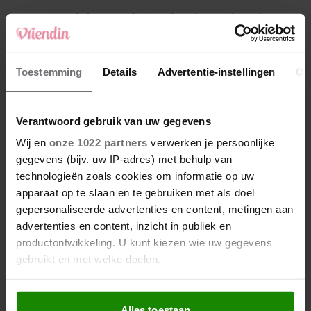
4
Makelaar Mandy: ‘Een bericht van de BN’er.
Een foto. Mijn lijf reageert’
5
Toestemming
Details
Advertentie-instellingen
Ov
Makelaar Mandy: ‘Vrijdagavond belde Bart.
Hij sprak eng kalm’
Verantwoord gebruik van uw gegevens
Nieuw
Wij en
onze 1022 partners
verwerken je persoonlijke
gegevens (bijv. uw IP-adres) met behulp van
technologieën zoals cookies om informatie op uw
apparaat op te slaan en te gebruiken met als doel
gepersonaliseerde advertenties en content, metingen aan
advertenties en content, inzicht in publiek en
productontwikkeling. U kunt kiezen wie uw gegevens
gebruikt en met welke doelen.
Als u het toestaat, willen we ook graag:
Alles toestaan