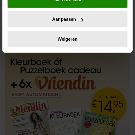
Informatie verzamelen over uw geografische
locatie, die tot een paar meter nauwkeurig kan zijn
Uw apparaat identificeren door het actief te
Aanpassen
scannen op specifieke eigenschappen (fingerprinting)
Lees meer over hoe uw persoonlijke gegevens worden
ABONNEREN
LOS KOPEN
verwerkt en stel uw voorkeuren in het
detailgedeelte
in.
Weigeren
U kunt uw toestemming op elk moment wijzigen of
intrekken in de Cookieverklaring.
We gebruiken cookies om content en advertenties te
personaliseren, om functies voor social media te bieden
en om ons websiteverkeer te analyseren. Ook delen we
informatie over uw gebruik van onze site met onze
partners voor social media, adverteren en analyse. Deze
partners kunnen deze gegevens combineren met andere
informatie die u aan ze heeft verstrekt of die ze hebben
verzameld op basis van uw gebruik van hun services. U
gaat akkoord met onze cookies als u onze website blijft
gebruiken.