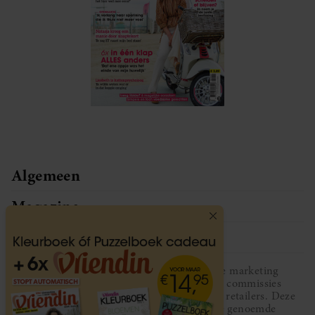
Algemeen
Magazine
Service
Vriendin participeert in diverse affiliate marketing
programma’s, dat houdt in dat Vriendin commissies
ontvangt voor aankopen middels links van retailers. Deze
website wordt niet gesponsord door de genoemde