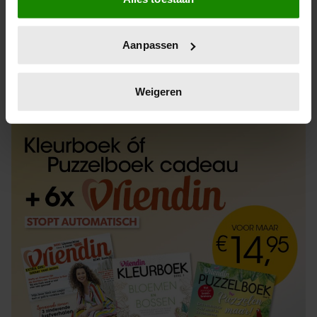
Informatie verzamelen over uw geografische
locatie, die tot een paar meter nauwkeurig kan zijn
Uw apparaat identificeren door het actief te
Aanpassen
scannen op specifieke eigenschappen (fingerprinting)
Lees meer over hoe uw persoonlijke gegevens worden
ABONNEREN
LOS KOPEN
verwerkt en stel uw voorkeuren in het
detailgedeelte
in.
Weigeren
U kunt uw toestemming op elk moment wijzigen of
intrekken in de Cookieverklaring.
We gebruiken cookies om content en advertenties te
personaliseren, om functies voor social media te bieden
en om ons websiteverkeer te analyseren. Ook delen we
informatie over uw gebruik van onze site met onze
partners voor social media, adverteren en analyse. Deze
partners kunnen deze gegevens combineren met andere
informatie die u aan ze heeft verstrekt of die ze hebben
verzameld op basis van uw gebruik van hun services. U
gaat akkoord met onze cookies als u onze website blijft
gebruiken.