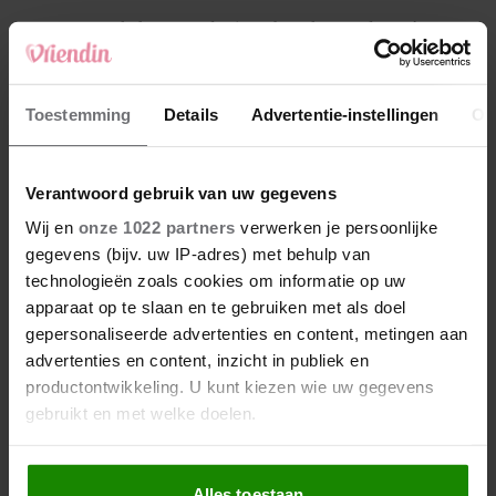
4
Makelaar Mandy: ‘Een bericht van de BN’er.
Een foto. Mijn lijf reageert’
5
Toestemming
Details
Advertentie-instellingen
Ov
Makelaar Mandy: ‘Vrijdagavond belde Bart.
Hij sprak eng kalm’
Verantwoord gebruik van uw gegevens
Nieuw
Wij en
onze 1022 partners
verwerken je persoonlijke
gegevens (bijv. uw IP-adres) met behulp van
technologieën zoals cookies om informatie op uw
apparaat op te slaan en te gebruiken met als doel
gepersonaliseerde advertenties en content, metingen aan
advertenties en content, inzicht in publiek en
productontwikkeling. U kunt kiezen wie uw gegevens
gebruikt en met welke doelen.
Als u het toestaat, willen we ook graag:
Alles toestaan