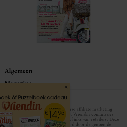
Algemeen
Magazine
Service
Vriendin participeert in diverse affiliate marketing
programma’s, dat houdt in dat Vriendin commissies
ontvangt voor aankopen middels links van retailers. Deze
website wordt niet gesponsord door de genoemde