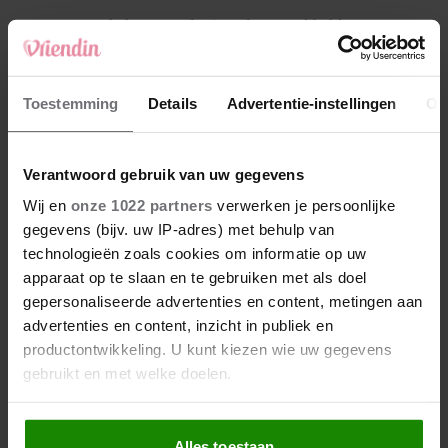
4
Makelaar Mandy: ‘Vrijdagavond belde Bart.
Hij sprak eng kalm’
5
Toestemming
Details
Advertentie-instellingen
Ov
Makelaar Mandy: ‘Judith typt… En deze keer
durf ik bijna niet te lezen wat er komt’
Verantwoord gebruik van uw gegevens
Nieuw
Wij en
onze 1022 partners
verwerken je persoonlijke
gegevens (bijv. uw IP-adres) met behulp van
technologieën zoals cookies om informatie op uw
apparaat op te slaan en te gebruiken met als doel
gepersonaliseerde advertenties en content, metingen aan
advertenties en content, inzicht in publiek en
productontwikkeling. U kunt kiezen wie uw gegevens
gebruikt en met welke doelen.
Als u het toestaat, willen we ook graag:
Alles toestaan