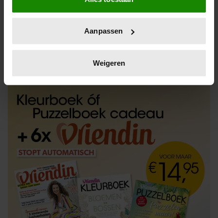
Informatie verzamelen over uw geografische
locatie, die tot een paar meter nauwkeurig kan zijn
Uw apparaat identificeren door het actief te
Aanpassen
scannen op specifieke eigenschappen (fingerprinting)
Lees meer over hoe uw persoonlijke gegevens worden
ABONNEREN
LOS KOPEN
verwerkt en stel uw voorkeuren in het
detailgedeelte
in.
Weigeren
U kunt uw toestemming op elk moment wijzigen of
intrekken in de Cookieverklaring.
We gebruiken cookies om content en advertenties te
personaliseren, om functies voor social media te bieden
en om ons websiteverkeer te analyseren. Ook delen we
informatie over uw gebruik van onze site met onze
partners voor social media, adverteren en analyse. Deze
partners kunnen deze gegevens combineren met andere
informatie die u aan ze heeft verstrekt of die ze hebben
verzameld op basis van uw gebruik van hun services. U
gaat akkoord met onze cookies als u onze website blijft
gebruiken.