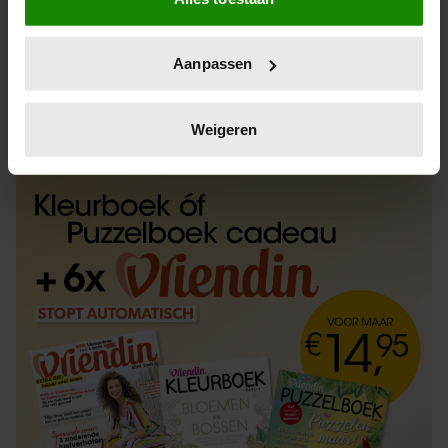
Informatie verzamelen over uw geografische
locatie, die tot een paar meter nauwkeurig kan zijn
Uw apparaat identificeren door het actief te
Aanpassen
scannen op specifieke eigenschappen (fingerprinting)
Lees meer over hoe uw persoonlijke gegevens worden
ABONNEREN
LOS KOPEN
verwerkt en stel uw voorkeuren in het
detailgedeelte
in.
Weigeren
U kunt uw toestemming op elk moment wijzigen of
intrekken in de Cookieverklaring.
We gebruiken cookies om content en advertenties te
personaliseren, om functies voor social media te bieden
en om ons websiteverkeer te analyseren. Ook delen we
informatie over uw gebruik van onze site met onze
partners voor social media, adverteren en analyse. Deze
partners kunnen deze gegevens combineren met andere
informatie die u aan ze heeft verstrekt of die ze hebben
verzameld op basis van uw gebruik van hun services. U
gaat akkoord met onze cookies als u onze website blijft
gebruiken.