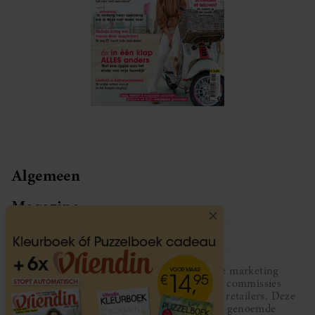
Algemeen
Magazine
Service
Vriendin participeert in diverse affiliate marketing
programma’s, dat houdt in dat Vriendin commissies
ontvangt voor aankopen middels links van retailers. Deze
website wordt niet gesponsord door de genoemde