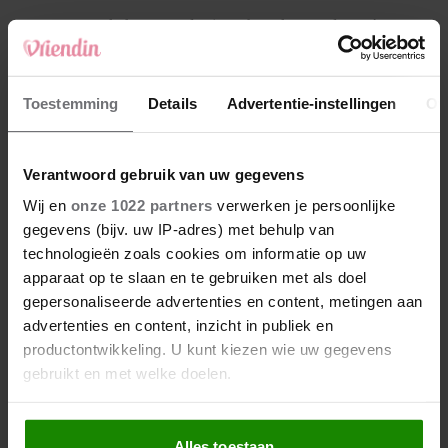
4
Makelaar Mandy: ‘Een bericht van de BN’er.
Een foto. Mijn lijf reageert’
5
Toestemming
Details
Advertentie-instellingen
Ov
Makelaar Mandy: ‘Vrijdagavond belde Bart.
Hij sprak eng kalm’
Verantwoord gebruik van uw gegevens
Nieuw
Wij en
onze 1022 partners
verwerken je persoonlijke
gegevens (bijv. uw IP-adres) met behulp van
technologieën zoals cookies om informatie op uw
apparaat op te slaan en te gebruiken met als doel
gepersonaliseerde advertenties en content, metingen aan
advertenties en content, inzicht in publiek en
productontwikkeling. U kunt kiezen wie uw gegevens
gebruikt en met welke doelen.
Als u het toestaat, willen we ook graag:
Alles toestaan