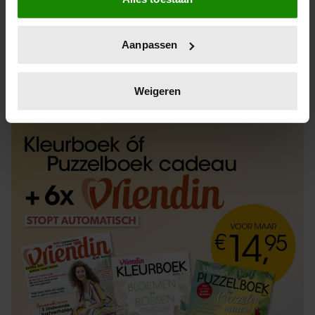
Informatie verzamelen over uw geografische
locatie, die tot een paar meter nauwkeurig kan zijn
Uw apparaat identificeren door het actief te
Aanpassen
scannen op specifieke eigenschappen (fingerprinting)
Lees meer over hoe uw persoonlijke gegevens worden
ABONNEREN
LOS KOPEN
verwerkt en stel uw voorkeuren in het
detailgedeelte
in.
Weigeren
U kunt uw toestemming op elk moment wijzigen of
intrekken in de Cookieverklaring.
We gebruiken cookies om content en advertenties te
personaliseren, om functies voor social media te bieden
en om ons websiteverkeer te analyseren. Ook delen we
informatie over uw gebruik van onze site met onze
partners voor social media, adverteren en analyse. Deze
partners kunnen deze gegevens combineren met andere
informatie die u aan ze heeft verstrekt of die ze hebben
verzameld op basis van uw gebruik van hun services. U
gaat akkoord met onze cookies als u onze website blijft
gebruiken.