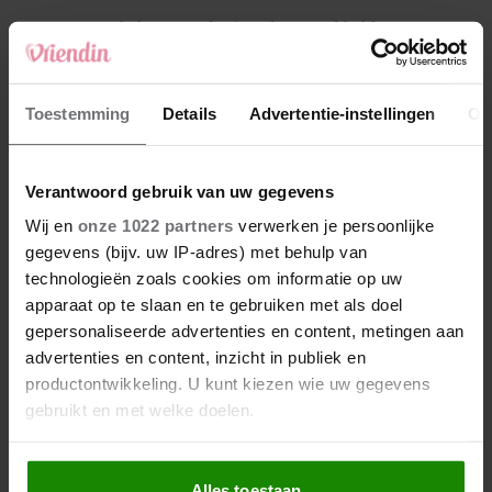
4
Makelaar Mandy: ‘Vrijdagavond belde Bart.
Hij sprak eng kalm’
5
Toestemming
Details
Advertentie-instellingen
Ov
Makelaar Mandy: ‘Judith typt… En deze keer
durf ik bijna niet te lezen wat er komt’
Verantwoord gebruik van uw gegevens
Nieuw
Wij en
onze 1022 partners
verwerken je persoonlijke
gegevens (bijv. uw IP-adres) met behulp van
technologieën zoals cookies om informatie op uw
apparaat op te slaan en te gebruiken met als doel
gepersonaliseerde advertenties en content, metingen aan
advertenties en content, inzicht in publiek en
productontwikkeling. U kunt kiezen wie uw gegevens
gebruikt en met welke doelen.
Als u het toestaat, willen we ook graag:
Alles toestaan