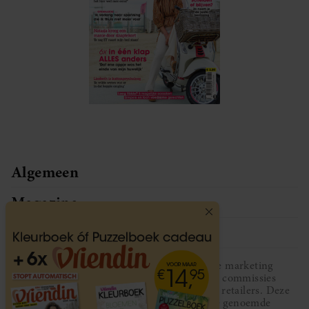
Algemeen
Magazine
Service
Vriendin participeert in diverse affiliate marketing
programma’s, dat houdt in dat Vriendin commissies
ontvangt voor aankopen middels links van retailers. Deze
website wordt niet gesponsord door de genoemde