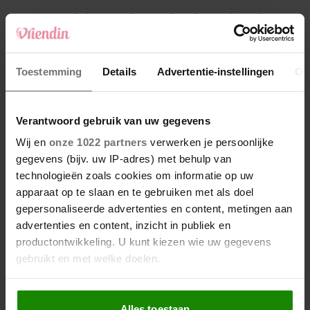
4
Makelaar Mandy: ‘Een bericht van de BN’er.
Een foto. Mijn lijf reageert’
5
Toestemming
Details
Advertentie-instellingen
Ov
Makelaar Mandy: ‘Vrijdagavond belde Bart.
Hij sprak eng kalm’
Verantwoord gebruik van uw gegevens
Nieuw
Wij en
onze 1022 partners
verwerken je persoonlijke
gegevens (bijv. uw IP-adres) met behulp van
technologieën zoals cookies om informatie op uw
apparaat op te slaan en te gebruiken met als doel
gepersonaliseerde advertenties en content, metingen aan
advertenties en content, inzicht in publiek en
productontwikkeling. U kunt kiezen wie uw gegevens
gebruikt en met welke doelen.
Als u het toestaat, willen we ook graag:
Alles toestaan