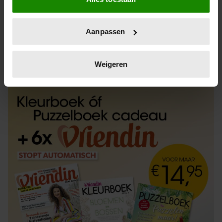
Informatie verzamelen over uw geografische
locatie, die tot een paar meter nauwkeurig kan zijn
Uw apparaat identificeren door het actief te
Aanpassen
scannen op specifieke eigenschappen (fingerprinting)
Lees meer over hoe uw persoonlijke gegevens worden
ABONNEREN
LOS KOPEN
verwerkt en stel uw voorkeuren in het
detailgedeelte
in.
Weigeren
U kunt uw toestemming op elk moment wijzigen of
intrekken in de Cookieverklaring.
We gebruiken cookies om content en advertenties te
personaliseren, om functies voor social media te bieden
en om ons websiteverkeer te analyseren. Ook delen we
informatie over uw gebruik van onze site met onze
partners voor social media, adverteren en analyse. Deze
partners kunnen deze gegevens combineren met andere
informatie die u aan ze heeft verstrekt of die ze hebben
verzameld op basis van uw gebruik van hun services. U
gaat akkoord met onze cookies als u onze website blijft
gebruiken.