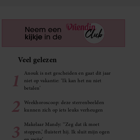
Veel gelezen
1
Anouk is net gescheiden en gaat dit jaar
niet op vakantie: ‘Ik kan het nu niet
betalen’
2
Weekhoroscoop: deze sterrenbeelden
kunnen zich op iets leuks verheugen
3
Makelaar Mandy: ‘‘Zeg dat ik moet
stoppen,’ fluistert hij. Ik sluit mijn ogen
en zwijg’