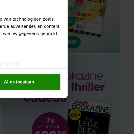
p van technologieën zoals
erde advertenties en content,
en wie uw gegevens gebruikt
g kan zijn
erprinting)
t
detailgedeelte
in. U kunt uw
Alles toestaan
 media te bieden en om ons
ze partners voor social
nformatie die u aan ze heeft
oord met onze cookies als u