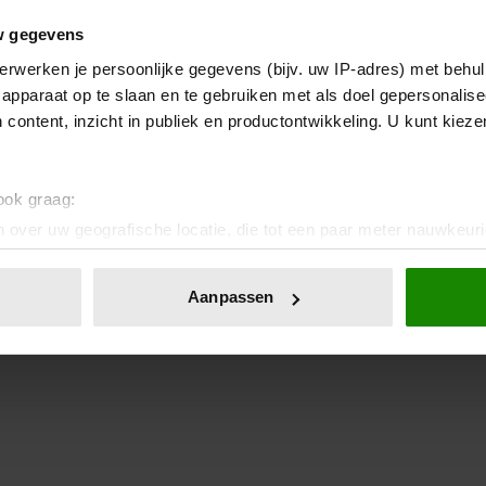
w gegevens
erwerken je persoonlijke gegevens (bijv. uw IP-adres) met behul
apparaat op te slaan en te gebruiken met als doel gepersonalise
 content, inzicht in publiek en productontwikkeling. U kunt kiez
 ook graag:
 over uw geografische locatie, die tot een paar meter nauwkeuri
eren door het actief te scannen op specifieke eigenschappen (fing
onlijke gegevens worden verwerkt en stel uw voorkeuren in he
Aanpassen
jzigen of intrekken in de Cookieverklaring.
ent en advertenties te personaliseren, om functies voor social
. Ook delen we informatie over uw gebruik van onze site met on
e. Deze partners kunnen deze gegevens combineren met andere i
erzameld op basis van uw gebruik van hun services. U gaat akk