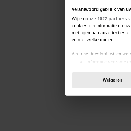
Verantwoord gebruik van u
Wij en
onze 1022 partners
v
cookies om informatie op uw 
metingen aan advertenties en
en met welke doelen.
Als u het toestaat, willen we
Informatie verzamelen
Uw apparaat identific
Lees meer over hoe uw perso
Weigeren
toestemming op elk moment wi
We gebruiken cookies om cont
websiteverkeer te analyseren
media, adverteren en analys
verstrekt of die ze hebben v
onze website blijft gebruiken.