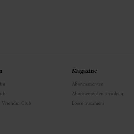
n
Magazine
din
Abonnementen
lub
Abonnementen + cadeau
e Vriendin Club
Losse nummers