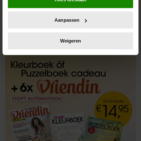
Informatie verzamelen over uw geografische
locatie, die tot een paar meter nauwkeurig kan zijn
Uw apparaat identificeren door het actief te
Aanpassen
scannen op specifieke eigenschappen (fingerprinting)
Lees meer over hoe uw persoonlijke gegevens worden
ABONNEREN
LOS KOPEN
verwerkt en stel uw voorkeuren in het
detailgedeelte
in.
Weigeren
U kunt uw toestemming op elk moment wijzigen of
intrekken in de Cookieverklaring.
We gebruiken cookies om content en advertenties te
personaliseren, om functies voor social media te bieden
en om ons websiteverkeer te analyseren. Ook delen we
informatie over uw gebruik van onze site met onze
partners voor social media, adverteren en analyse. Deze
partners kunnen deze gegevens combineren met andere
informatie die u aan ze heeft verstrekt of die ze hebben
verzameld op basis van uw gebruik van hun services. U
gaat akkoord met onze cookies als u onze website blijft
gebruiken.