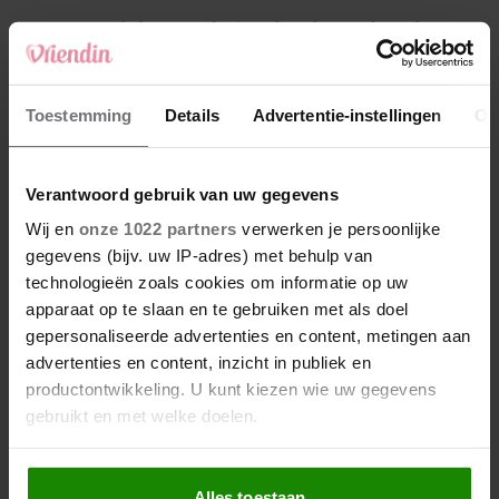
4
Makelaar Mandy: ‘Een bericht van de BN’er.
Een foto. Mijn lijf reageert’
5
Toestemming
Details
Advertentie-instellingen
Ov
Makelaar Mandy: ‘Vrijdagavond belde Bart.
Hij sprak eng kalm’
Verantwoord gebruik van uw gegevens
Nieuw
Wij en
onze 1022 partners
verwerken je persoonlijke
gegevens (bijv. uw IP-adres) met behulp van
technologieën zoals cookies om informatie op uw
apparaat op te slaan en te gebruiken met als doel
gepersonaliseerde advertenties en content, metingen aan
advertenties en content, inzicht in publiek en
productontwikkeling. U kunt kiezen wie uw gegevens
gebruikt en met welke doelen.
Als u het toestaat, willen we ook graag:
Alles toestaan