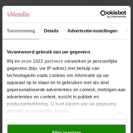
4
Makelaar Mandy: ‘Vrijdagavond belde Bart.
Hij sprak eng kalm’
5
Toestemming
Details
Advertentie-instellingen
Ov
Makelaar Mandy: ‘Judith typt… En deze keer
durf ik bijna niet te lezen wat er komt’
Verantwoord gebruik van uw gegevens
Nieuw
Wij en
onze 1022 partners
verwerken je persoonlijke
gegevens (bijv. uw IP-adres) met behulp van
technologieën zoals cookies om informatie op uw
apparaat op te slaan en te gebruiken met als doel
gepersonaliseerde advertenties en content, metingen aan
advertenties en content, inzicht in publiek en
productontwikkeling. U kunt kiezen wie uw gegevens
gebruikt en met welke doelen.
Als u het toestaat, willen we ook graag:
Alles toestaan