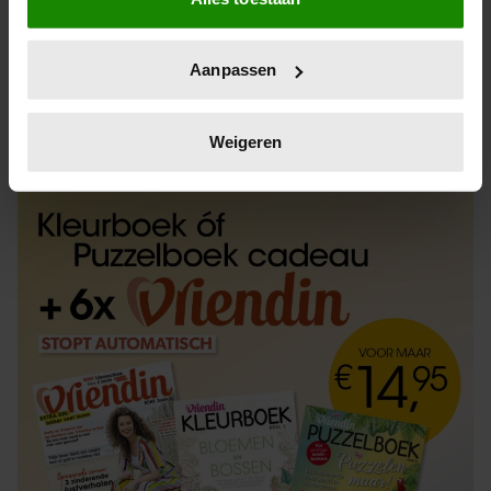
Informatie verzamelen over uw geografische
locatie, die tot een paar meter nauwkeurig kan zijn
Uw apparaat identificeren door het actief te
Aanpassen
scannen op specifieke eigenschappen (fingerprinting)
Lees meer over hoe uw persoonlijke gegevens worden
ABONNEREN
LOS KOPEN
verwerkt en stel uw voorkeuren in het
detailgedeelte
in.
Weigeren
U kunt uw toestemming op elk moment wijzigen of
intrekken in de Cookieverklaring.
We gebruiken cookies om content en advertenties te
personaliseren, om functies voor social media te bieden
en om ons websiteverkeer te analyseren. Ook delen we
informatie over uw gebruik van onze site met onze
partners voor social media, adverteren en analyse. Deze
partners kunnen deze gegevens combineren met andere
informatie die u aan ze heeft verstrekt of die ze hebben
verzameld op basis van uw gebruik van hun services. U
gaat akkoord met onze cookies als u onze website blijft
gebruiken.