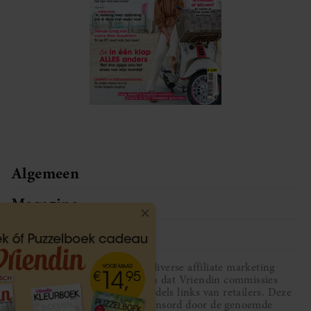
Algemeen
Magazine
Service
Vriendin participeert in diverse affiliate marketing
programma’s, dat houdt in dat Vriendin commissies
ontvangt voor aankopen middels links van retailers. Deze
website wordt niet gesponsord door de genoemde