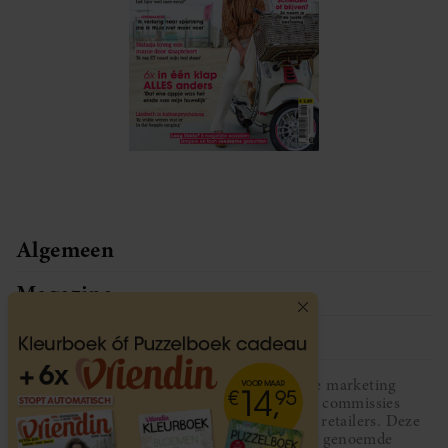
Algemeen
Magazine
Service
Vriendin participeert in diverse affiliate marketing
programma’s, dat houdt in dat Vriendin commissies
ontvangt voor aankopen middels links van retailers. Deze
website wordt niet gesponsord door de genoemde