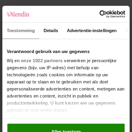
4
Makelaar Mandy: ‘Een bericht van de BN’er.
Een foto. Mijn lijf reageert’
5
Toestemming
Details
Advertentie-instellingen
Ov
Makelaar Mandy: ‘Vrijdagavond belde Bart.
Hij sprak eng kalm’
Verantwoord gebruik van uw gegevens
Nieuw
Wij en
onze 1022 partners
verwerken je persoonlijke
gegevens (bijv. uw IP-adres) met behulp van
technologieën zoals cookies om informatie op uw
apparaat op te slaan en te gebruiken met als doel
gepersonaliseerde advertenties en content, metingen aan
advertenties en content, inzicht in publiek en
productontwikkeling. U kunt kiezen wie uw gegevens
gebruikt en met welke doelen.
Als u het toestaat, willen we ook graag:
Alles toestaan