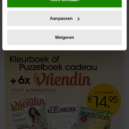
Informatie verzamelen over uw geografische
locatie, die tot een paar meter nauwkeurig kan zijn
Uw apparaat identificeren door het actief te
Aanpassen
scannen op specifieke eigenschappen (fingerprinting)
Lees meer over hoe uw persoonlijke gegevens worden
ABONNEREN
LOS KOPEN
verwerkt en stel uw voorkeuren in het
detailgedeelte
in.
Weigeren
U kunt uw toestemming op elk moment wijzigen of
intrekken in de Cookieverklaring.
We gebruiken cookies om content en advertenties te
personaliseren, om functies voor social media te bieden
en om ons websiteverkeer te analyseren. Ook delen we
informatie over uw gebruik van onze site met onze
partners voor social media, adverteren en analyse. Deze
partners kunnen deze gegevens combineren met andere
informatie die u aan ze heeft verstrekt of die ze hebben
verzameld op basis van uw gebruik van hun services. U
gaat akkoord met onze cookies als u onze website blijft
gebruiken.