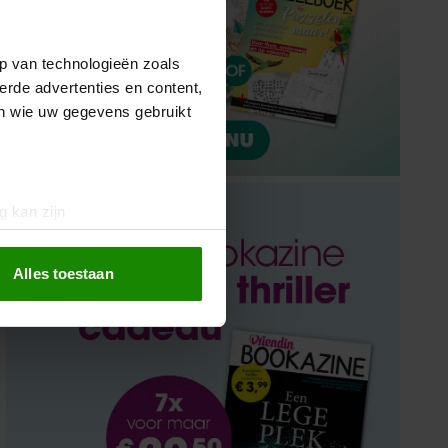
p van technologieën zoals
erde advertenties en content,
en wie uw gegevens gebruikt
g kan zijn
erprinting)
t
detailgedeelte
in. U kunt uw
Alles toestaan
 media te bieden en om ons
ze partners voor social
nformatie die u aan ze heeft
oord met onze cookies als u