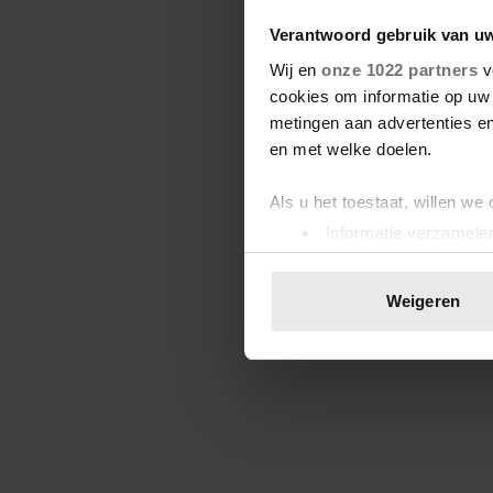
Verantwoord gebruik van u
Wij en
onze 1022 partners
v
cookies om informatie op uw 
metingen aan advertenties en
en met welke doelen.
Als u het toestaat, willen we
Informatie verzamelen
Uw apparaat identific
Lees meer over hoe uw perso
Weigeren
toestemming op elk moment wi
We gebruiken cookies om cont
websiteverkeer te analyseren
media, adverteren en analys
verstrekt of die ze hebben v
onze website blijft gebruiken.