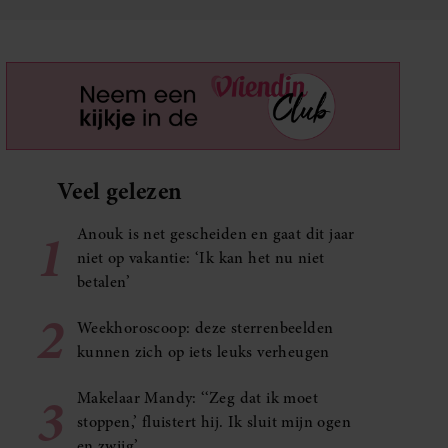
Veel gelezen
1
Anouk is net gescheiden en gaat dit jaar
niet op vakantie: ‘Ik kan het nu niet
betalen’
2
Weekhoroscoop: deze sterrenbeelden
kunnen zich op iets leuks verheugen
3
Makelaar Mandy: ‘‘Zeg dat ik moet
stoppen,’ fluistert hij. Ik sluit mijn ogen
en zwijg’