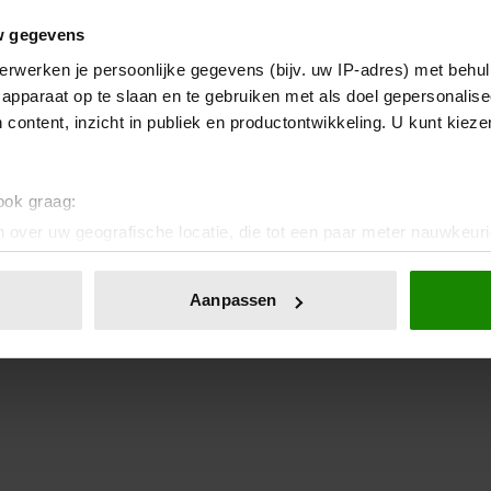
w gegevens
erwerken je persoonlijke gegevens (bijv. uw IP-adres) met behul
apparaat op te slaan en te gebruiken met als doel gepersonalise
 content, inzicht in publiek en productontwikkeling. U kunt kiez
 ook graag:
 over uw geografische locatie, die tot een paar meter nauwkeuri
eren door het actief te scannen op specifieke eigenschappen (fing
onlijke gegevens worden verwerkt en stel uw voorkeuren in he
Aanpassen
jzigen of intrekken in de Cookieverklaring.
ent en advertenties te personaliseren, om functies voor social
. Ook delen we informatie over uw gebruik van onze site met on
e. Deze partners kunnen deze gegevens combineren met andere i
erzameld op basis van uw gebruik van hun services. U gaat akk