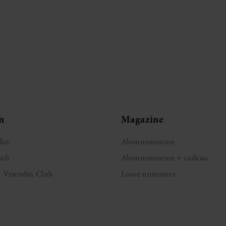
n
Magazine
din
Abonnementen
lub
Abonnementen + cadeau
e Vriendin Club
Losse nummers