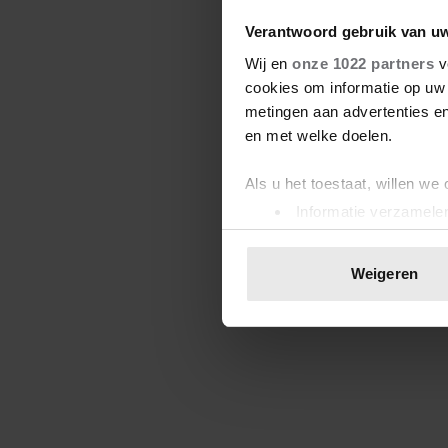
Verantwoord gebruik van u
Wij en
onze 1022 partners
v
cookies om informatie op uw 
metingen aan advertenties en
en met welke doelen.
Als u het toestaat, willen we
Informatie verzamelen
Uw apparaat identific
Lees meer over hoe uw perso
Weigeren
toestemming op elk moment wi
We gebruiken cookies om cont
websiteverkeer te analyseren
media, adverteren en analys
verstrekt of die ze hebben v
onze website blijft gebruiken.