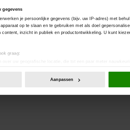
w gegevens
erwerken je persoonlijke gegevens (bijv. uw IP-adres) met behul
apparaat op te slaan en te gebruiken met als doel gepersonalise
 content, inzicht in publiek en productontwikkeling. U kunt kiez
 ook graag:
 over uw geografische locatie, die tot een paar meter nauwkeuri
eren door het actief te scannen op specifieke eigenschappen (fing
onlijke gegevens worden verwerkt en stel uw voorkeuren in he
Aanpassen
jzigen of intrekken in de Cookieverklaring.
ent en advertenties te personaliseren, om functies voor social
. Ook delen we informatie over uw gebruik van onze site met on
e. Deze partners kunnen deze gegevens combineren met andere i
erzameld op basis van uw gebruik van hun services. U gaat akk