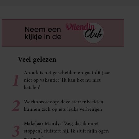
Veel gelezen
1
Anouk is net gescheiden en gaat dit jaar
niet op vakantie: ‘Ik kan het nu niet
betalen’
2
Weekhoroscoop: deze sterrenbeelden
kunnen zich op iets leuks verheugen
3
Makelaar Mandy: ‘‘Zeg dat ik moet
stoppen,’ fluistert hij. Ik sluit mijn ogen
en zwijg’