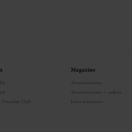
n
Magazine
din
Abonnementen
lub
Abonnementen + cadeau
e Vriendin Club
Losse nummers