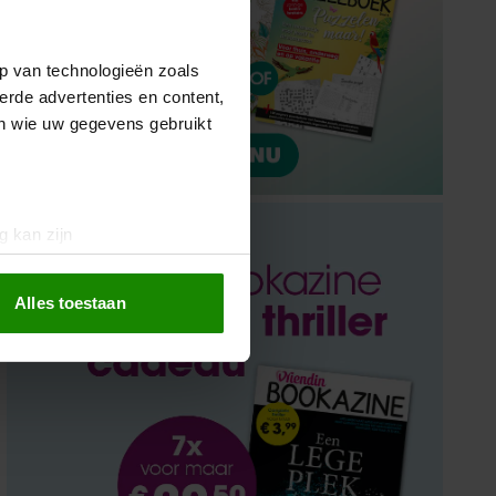
p van technologieën zoals
erde advertenties en content,
en wie uw gegevens gebruikt
g kan zijn
erprinting)
t
detailgedeelte
in. U kunt uw
Alles toestaan
 media te bieden en om ons
ze partners voor social
nformatie die u aan ze heeft
oord met onze cookies als u