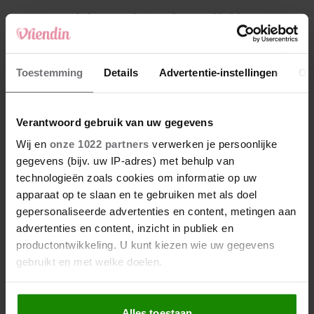
4
Makelaar Mandy: ‘Vrijdagavond belde Bart.
Hij sprak eng kalm’
5
Toestemming
Details
Advertentie-instellingen
Ov
Makelaar Mandy: ‘Judith typt… En deze keer
durf ik bijna niet te lezen wat er komt’
Verantwoord gebruik van uw gegevens
Nieuw
Wij en
onze 1022 partners
verwerken je persoonlijke
gegevens (bijv. uw IP-adres) met behulp van
technologieën zoals cookies om informatie op uw
apparaat op te slaan en te gebruiken met als doel
gepersonaliseerde advertenties en content, metingen aan
advertenties en content, inzicht in publiek en
productontwikkeling. U kunt kiezen wie uw gegevens
gebruikt en met welke doelen.
Als u het toestaat, willen we ook graag:
Alles toestaan