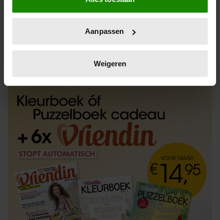
Informatie verzamelen over uw geografische
locatie, die tot een paar meter nauwkeurig kan zijn
Uw apparaat identificeren door het actief te
Aanpassen
scannen op specifieke eigenschappen (fingerprinting)
Lees meer over hoe uw persoonlijke gegevens worden
ABONNEREN
LOS KOPEN
verwerkt en stel uw voorkeuren in het
detailgedeelte
in.
Weigeren
U kunt uw toestemming op elk moment wijzigen of
intrekken in de Cookieverklaring.
We gebruiken cookies om content en advertenties te
personaliseren, om functies voor social media te bieden
en om ons websiteverkeer te analyseren. Ook delen we
informatie over uw gebruik van onze site met onze
partners voor social media, adverteren en analyse. Deze
partners kunnen deze gegevens combineren met andere
informatie die u aan ze heeft verstrekt of die ze hebben
verzameld op basis van uw gebruik van hun services. U
gaat akkoord met onze cookies als u onze website blijft
gebruiken.