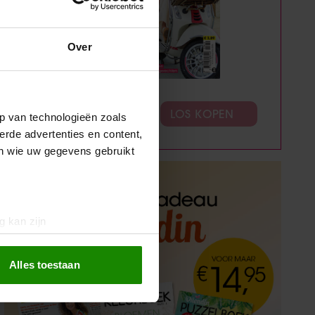
Over
ABONNEREN
LOS KOPEN
p van technologieën zoals
erde advertenties en content,
en wie uw gegevens gebruikt
g kan zijn
erprinting)
t
detailgedeelte
in. U kunt uw
Alles toestaan
 media te bieden en om ons