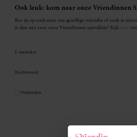
Ook leuk: kom naar onze Vriendinnen 
Ben jij op zoek naar een gezellige vriendin of zoek je ni
je dan aan voor onze Vriendinnen speeddate! Kijk
hier
voo
E-mailadres
Wachtwoord
Onthouden