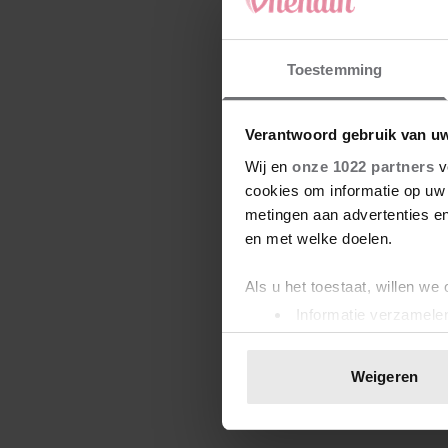
Toestemming
Verantwoord gebruik van u
Wij en
onze 1022 partners
v
cookies om informatie op uw 
metingen aan advertenties en
en met welke doelen.
Als u het toestaat, willen we
Informatie verzamelen
Uw apparaat identific
Lees meer over hoe uw perso
Weigeren
toestemming op elk moment wi
We gebruiken cookies om cont