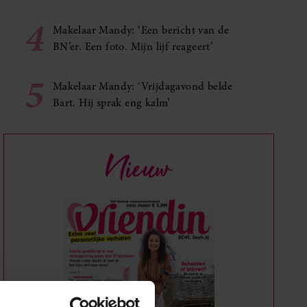
4
Makelaar Mandy: ‘Een bericht van de
BN’er. Een foto. Mijn lijf reageert’
5
Makelaar Mandy: ‘Vrijdagavond belde
Bart. Hij sprak eng kalm’
Nieuw