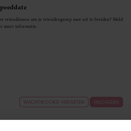
Speeddate
euwe vriendinnen om je vriendengroep mee uit te breiden? Meld
r meer informatie.
WACHTWOORD VERGETEN
INLOGGEN