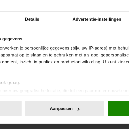
Details
Advertentie-instellingen
w gegevens
erwerken je persoonlijke gegevens (bijv. uw IP-adres) met behul
apparaat op te slaan en te gebruiken met als doel gepersonalise
 content, inzicht in publiek en productontwikkeling. U kunt kiez
 ook graag:
 over uw geografische locatie, die tot een paar meter nauwkeuri
eren door het actief te scannen op specifieke eigenschappen (fing
onlijke gegevens worden verwerkt en stel uw voorkeuren in he
Aanpassen
jzigen of intrekken in de Cookieverklaring.
ent en advertenties te personaliseren, om functies voor social