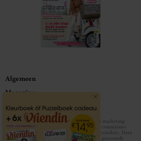
Algemeen
Magazine
Service
Vriendin participeert in diverse affiliate marketing
programma’s, dat houdt in dat Vriendin commissies
ontvangt voor aankopen middels links van retailers. Deze
website wordt niet gesponsord door de genoemde