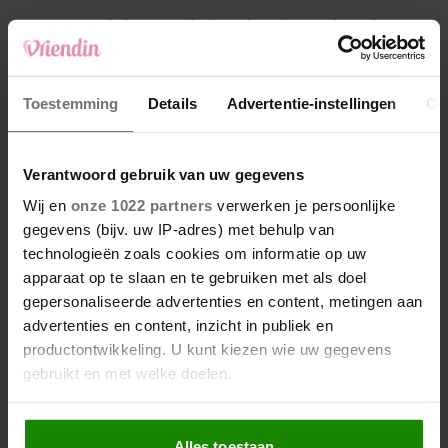
4
Makelaar Mandy: ‘Een bericht van de BN’er.
Een foto. Mijn lijf reageert’
5
Toestemming
Details
Advertentie-instellingen
Ov
Makelaar Mandy: ‘Vrijdagavond belde Bart.
Hij sprak eng kalm’
Verantwoord gebruik van uw gegevens
Nieuw
Wij en
onze 1022 partners
verwerken je persoonlijke
gegevens (bijv. uw IP-adres) met behulp van
technologieën zoals cookies om informatie op uw
apparaat op te slaan en te gebruiken met als doel
gepersonaliseerde advertenties en content, metingen aan
advertenties en content, inzicht in publiek en
productontwikkeling. U kunt kiezen wie uw gegevens
gebruikt en met welke doelen.
Als u het toestaat, willen we ook graag:
Alles toestaan