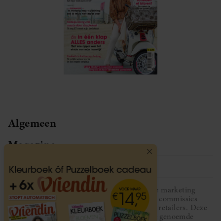
Algemeen
Magazine
Service
Vriendin participeert in diverse affiliate marketing
programma’s, dat houdt in dat Vriendin commissies
ontvangt voor aankopen middels links van retailers. Deze
website wordt niet gesponsord door de genoemde