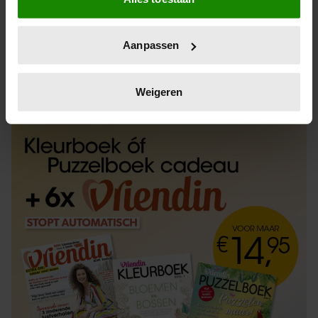
Informatie verzamelen over uw geografische
locatie, die tot een paar meter nauwkeurig kan zijn
Uw apparaat identificeren door het actief te
Aanpassen
scannen op specifieke eigenschappen (fingerprinting)
Lees meer over hoe uw persoonlijke gegevens worden
ABONNEREN
LOS KOPEN
verwerkt en stel uw voorkeuren in het
detailgedeelte
in.
Weigeren
U kunt uw toestemming op elk moment wijzigen of
intrekken in de Cookieverklaring.
We gebruiken cookies om content en advertenties te
personaliseren, om functies voor social media te bieden
en om ons websiteverkeer te analyseren. Ook delen we
informatie over uw gebruik van onze site met onze
partners voor social media, adverteren en analyse. Deze
partners kunnen deze gegevens combineren met andere
informatie die u aan ze heeft verstrekt of die ze hebben
verzameld op basis van uw gebruik van hun services. U
gaat akkoord met onze cookies als u onze website blijft
gebruiken.