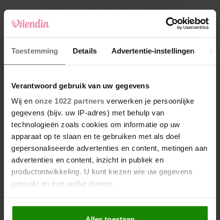
4
Makelaar Mandy: ‘Vrijdagavond belde Bart.
Hij sprak eng kalm’
5
Toestemming
Details
Advertentie-instellingen
Ov
Makelaar Mandy: ‘Judith typt… En deze keer
durf ik bijna niet te lezen wat er komt’
Verantwoord gebruik van uw gegevens
Nieuw
Wij en
onze 1022 partners
verwerken je persoonlijke
gegevens (bijv. uw IP-adres) met behulp van
technologieën zoals cookies om informatie op uw
apparaat op te slaan en te gebruiken met als doel
gepersonaliseerde advertenties en content, metingen aan
advertenties en content, inzicht in publiek en
productontwikkeling. U kunt kiezen wie uw gegevens
gebruikt en met welke doelen.
Als u het toestaat, willen we ook graag:
Alles toestaan