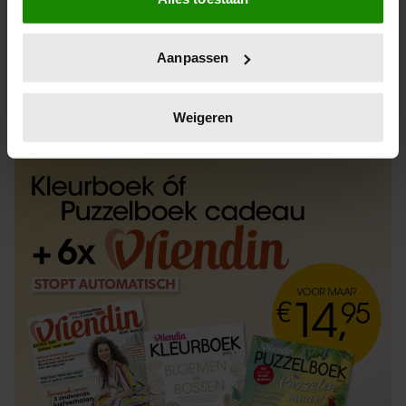
Informatie verzamelen over uw geografische
locatie, die tot een paar meter nauwkeurig kan zijn
Uw apparaat identificeren door het actief te
Aanpassen
scannen op specifieke eigenschappen (fingerprinting)
Lees meer over hoe uw persoonlijke gegevens worden
ABONNEREN
LOS KOPEN
verwerkt en stel uw voorkeuren in het
detailgedeelte
in.
Weigeren
U kunt uw toestemming op elk moment wijzigen of
intrekken in de Cookieverklaring.
We gebruiken cookies om content en advertenties te
personaliseren, om functies voor social media te bieden
en om ons websiteverkeer te analyseren. Ook delen we
informatie over uw gebruik van onze site met onze
partners voor social media, adverteren en analyse. Deze
partners kunnen deze gegevens combineren met andere
informatie die u aan ze heeft verstrekt of die ze hebben
verzameld op basis van uw gebruik van hun services. U
gaat akkoord met onze cookies als u onze website blijft
gebruiken.