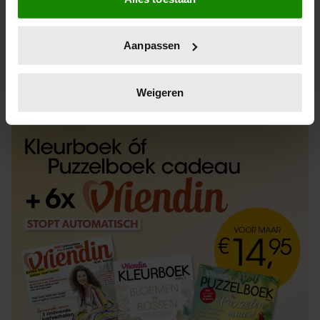
Informatie verzamelen over uw geografische
locatie, die tot een paar meter nauwkeurig kan zijn
Uw apparaat identificeren door het actief te
Aanpassen
scannen op specifieke eigenschappen (fingerprinting)
Lees meer over hoe uw persoonlijke gegevens worden
ABONNEREN
LOS KOPEN
verwerkt en stel uw voorkeuren in het
detailgedeelte
in.
Weigeren
U kunt uw toestemming op elk moment wijzigen of
intrekken in de Cookieverklaring.
We gebruiken cookies om content en advertenties te
personaliseren, om functies voor social media te bieden
en om ons websiteverkeer te analyseren. Ook delen we
informatie over uw gebruik van onze site met onze
partners voor social media, adverteren en analyse. Deze
partners kunnen deze gegevens combineren met andere
informatie die u aan ze heeft verstrekt of die ze hebben
verzameld op basis van uw gebruik van hun services. U
gaat akkoord met onze cookies als u onze website blijft
gebruiken.