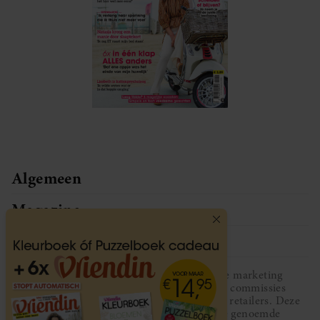
Algemeen
Magazine
Service
Vriendin participeert in diverse affiliate marketing
programma’s, dat houdt in dat Vriendin commissies
ontvangt voor aankopen middels links van retailers. Deze
website wordt niet gesponsord door de genoemde