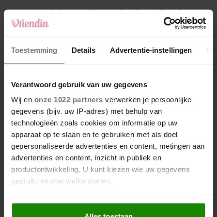
4
Makelaar Mandy: ‘Een bericht van de BN’er.
Een foto. Mijn lijf reageert’
5
Toestemming
Details
Advertentie-instellingen
Ov
Makelaar Mandy: ‘Vrijdagavond belde Bart.
Hij sprak eng kalm’
Verantwoord gebruik van uw gegevens
Nieuw
Wij en
onze 1022 partners
verwerken je persoonlijke
gegevens (bijv. uw IP-adres) met behulp van
technologieën zoals cookies om informatie op uw
apparaat op te slaan en te gebruiken met als doel
gepersonaliseerde advertenties en content, metingen aan
advertenties en content, inzicht in publiek en
productontwikkeling. U kunt kiezen wie uw gegevens
gebruikt en met welke doelen.
Als u het toestaat, willen we ook graag:
Alles toestaan