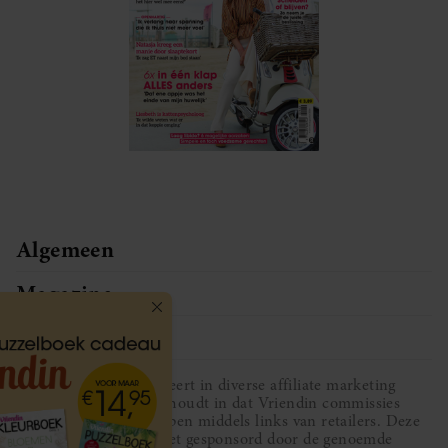
Algemeen
Magazine
Service
Vriendin participeert in diverse affiliate marketing
programma’s, dat houdt in dat Vriendin commissies
ontvangt voor aankopen middels links van retailers. Deze
website wordt niet gesponsord door de genoemde