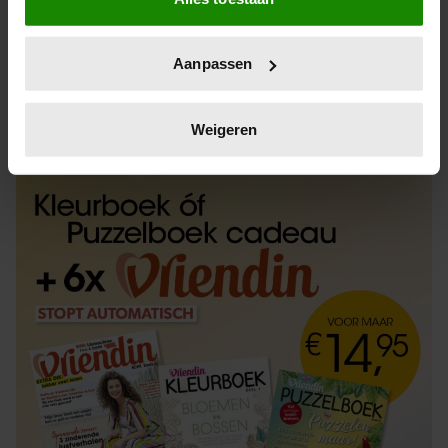
Informatie verzamelen over uw geografische
locatie, die tot een paar meter nauwkeurig kan zijn
Uw apparaat identificeren door het actief te
Aanpassen
scannen op specifieke eigenschappen (fingerprinting)
Lees meer over hoe uw persoonlijke gegevens worden
ABONNEREN
LOS KOPEN
verwerkt en stel uw voorkeuren in het
detailgedeelte
in.
Weigeren
U kunt uw toestemming op elk moment wijzigen of
intrekken in de Cookieverklaring.
We gebruiken cookies om content en advertenties te
personaliseren, om functies voor social media te bieden
en om ons websiteverkeer te analyseren. Ook delen we
informatie over uw gebruik van onze site met onze
partners voor social media, adverteren en analyse. Deze
partners kunnen deze gegevens combineren met andere
informatie die u aan ze heeft verstrekt of die ze hebben
verzameld op basis van uw gebruik van hun services. U
gaat akkoord met onze cookies als u onze website blijft
gebruiken.