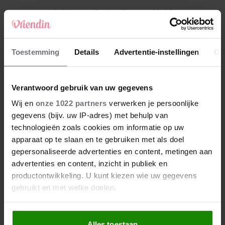
4
Makelaar Mandy: ‘Vrijdagavond belde Bart.
Hij sprak eng kalm’
5
Toestemming
Details
Advertentie-instellingen
Ov
Makelaar Mandy: ‘Judith typt… En deze keer
durf ik bijna niet te lezen wat er komt’
Verantwoord gebruik van uw gegevens
Nieuw
Wij en
onze 1022 partners
verwerken je persoonlijke
gegevens (bijv. uw IP-adres) met behulp van
technologieën zoals cookies om informatie op uw
apparaat op te slaan en te gebruiken met als doel
gepersonaliseerde advertenties en content, metingen aan
advertenties en content, inzicht in publiek en
productontwikkeling. U kunt kiezen wie uw gegevens
gebruikt en met welke doelen.
Als u het toestaat, willen we ook graag:
Alles toestaan