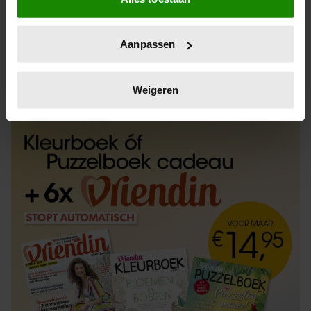
Informatie verzamelen over uw geografische
locatie, die tot een paar meter nauwkeurig kan zijn
Uw apparaat identificeren door het actief te
Aanpassen
scannen op specifieke eigenschappen (fingerprinting)
Lees meer over hoe uw persoonlijke gegevens worden
ABONNEREN
LOS KOPEN
verwerkt en stel uw voorkeuren in het
detailgedeelte
in.
Weigeren
U kunt uw toestemming op elk moment wijzigen of
intrekken in de Cookieverklaring.
We gebruiken cookies om content en advertenties te
personaliseren, om functies voor social media te bieden
en om ons websiteverkeer te analyseren. Ook delen we
informatie over uw gebruik van onze site met onze
partners voor social media, adverteren en analyse. Deze
partners kunnen deze gegevens combineren met andere
informatie die u aan ze heeft verstrekt of die ze hebben
verzameld op basis van uw gebruik van hun services. U
gaat akkoord met onze cookies als u onze website blijft
gebruiken.