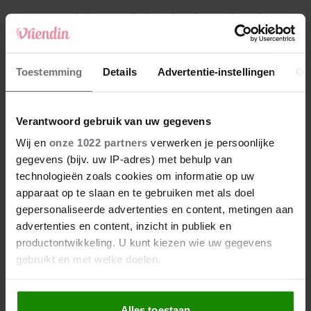
4
Makelaar Mandy: ‘Een bericht van de BN’er.
Een foto. Mijn lijf reageert’
5
Toestemming
Details
Advertentie-instellingen
Ov
Makelaar Mandy: ‘Vrijdagavond belde Bart.
Hij sprak eng kalm’
Verantwoord gebruik van uw gegevens
Nieuw
Wij en
onze 1022 partners
verwerken je persoonlijke
gegevens (bijv. uw IP-adres) met behulp van
technologieën zoals cookies om informatie op uw
apparaat op te slaan en te gebruiken met als doel
gepersonaliseerde advertenties en content, metingen aan
advertenties en content, inzicht in publiek en
productontwikkeling. U kunt kiezen wie uw gegevens
gebruikt en met welke doelen.
Als u het toestaat, willen we ook graag:
Alles toestaan