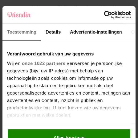
4
Makelaar Mandy: ‘Een bericht van de BN’er.
Een foto. Mijn lijf reageert’
5
Toestemming
Details
Advertentie-instellingen
Ov
Makelaar Mandy: ‘Vrijdagavond belde Bart.
Hij sprak eng kalm’
Verantwoord gebruik van uw gegevens
Nieuw
Wij en
onze 1022 partners
verwerken je persoonlijke
gegevens (bijv. uw IP-adres) met behulp van
technologieën zoals cookies om informatie op uw
apparaat op te slaan en te gebruiken met als doel
gepersonaliseerde advertenties en content, metingen aan
advertenties en content, inzicht in publiek en
productontwikkeling. U kunt kiezen wie uw gegevens
gebruikt en met welke doelen.
Als u het toestaat, willen we ook graag:
Alles toestaan