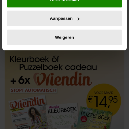
Informatie verzamelen over uw geografische
locatie, die tot een paar meter nauwkeurig kan zijn
Uw apparaat identificeren door het actief te
Aanpassen
scannen op specifieke eigenschappen (fingerprinting)
Lees meer over hoe uw persoonlijke gegevens worden
ABONNEREN
LOS KOPEN
verwerkt en stel uw voorkeuren in het
detailgedeelte
in.
Weigeren
U kunt uw toestemming op elk moment wijzigen of
intrekken in de Cookieverklaring.
We gebruiken cookies om content en advertenties te
personaliseren, om functies voor social media te bieden
en om ons websiteverkeer te analyseren. Ook delen we
informatie over uw gebruik van onze site met onze
partners voor social media, adverteren en analyse. Deze
partners kunnen deze gegevens combineren met andere
informatie die u aan ze heeft verstrekt of die ze hebben
verzameld op basis van uw gebruik van hun services. U
gaat akkoord met onze cookies als u onze website blijft
gebruiken.