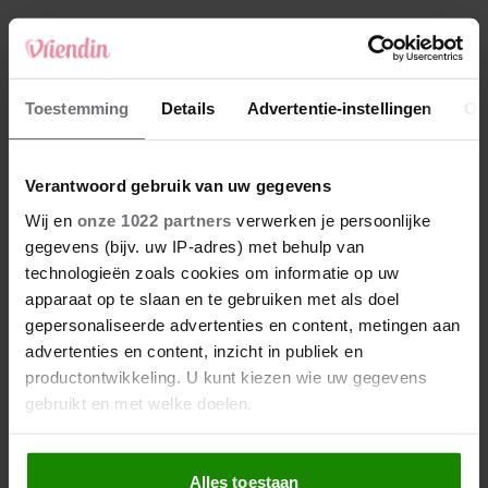
4
Makelaar Mandy: ‘‘Zeg dat ik moet stoppen,’
fluistert hij. Ik sluit mijn ogen en zwijg’
5
Toestemming
Details
Advertentie-instellingen
Ov
Makelaar Mandy: ‘Vrijdagavond belde Bart.
Hij sprak eng kalm’
Verantwoord gebruik van uw gegevens
Nieuw
Wij en
onze 1022 partners
verwerken je persoonlijke
gegevens (bijv. uw IP-adres) met behulp van
technologieën zoals cookies om informatie op uw
apparaat op te slaan en te gebruiken met als doel
gepersonaliseerde advertenties en content, metingen aan
advertenties en content, inzicht in publiek en
productontwikkeling. U kunt kiezen wie uw gegevens
gebruikt en met welke doelen.
Als u het toestaat, willen we ook graag:
Alles toestaan
Informatie verzamelen over uw geografische