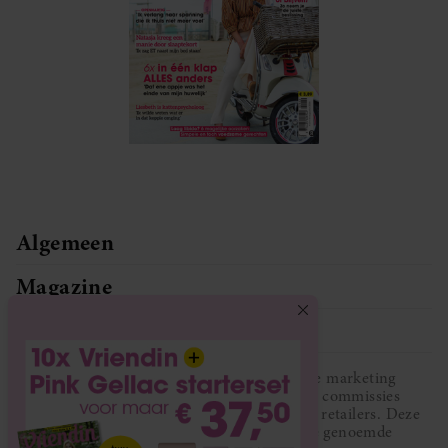
Algemeen
Magazine
Service
Vriendin participeert in diverse affiliate marketing
programma’s, dat houdt in dat Vriendin commissies
ontvangt voor aankopen middels links van retailers. Deze
website wordt niet gesponsord door de genoemde