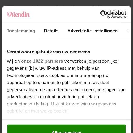
4
Makelaar Mandy: ‘Vrijdagavond belde Bart.
Hij sprak eng kalm’
5
Toestemming
Details
Advertentie-instellingen
Ov
Makelaar Mandy: ‘Judith typt… En deze keer
durf ik bijna niet te lezen wat er komt’
Verantwoord gebruik van uw gegevens
Nieuw
Wij en
onze 1022 partners
verwerken je persoonlijke
gegevens (bijv. uw IP-adres) met behulp van
technologieën zoals cookies om informatie op uw
apparaat op te slaan en te gebruiken met als doel
gepersonaliseerde advertenties en content, metingen aan
advertenties en content, inzicht in publiek en
productontwikkeling. U kunt kiezen wie uw gegevens
gebruikt en met welke doelen.
Als u het toestaat, willen we ook graag:
Alles toestaan