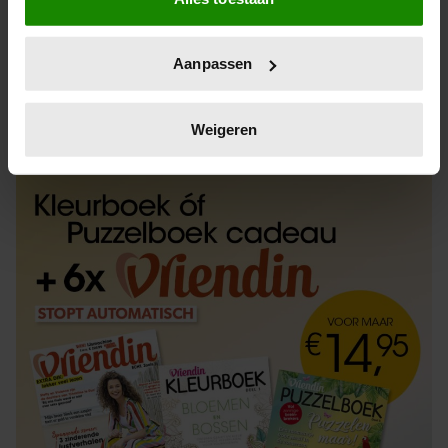
Informatie verzamelen over uw geografische
locatie, die tot een paar meter nauwkeurig kan zijn
Uw apparaat identificeren door het actief te
Aanpassen
scannen op specifieke eigenschappen (fingerprinting)
Lees meer over hoe uw persoonlijke gegevens worden
ABONNEREN
LOS KOPEN
verwerkt en stel uw voorkeuren in het
detailgedeelte
in.
Weigeren
U kunt uw toestemming op elk moment wijzigen of
intrekken in de Cookieverklaring.
We gebruiken cookies om content en advertenties te
personaliseren, om functies voor social media te bieden
en om ons websiteverkeer te analyseren. Ook delen we
informatie over uw gebruik van onze site met onze
partners voor social media, adverteren en analyse. Deze
partners kunnen deze gegevens combineren met andere
informatie die u aan ze heeft verstrekt of die ze hebben
verzameld op basis van uw gebruik van hun services. U
gaat akkoord met onze cookies als u onze website blijft
gebruiken.