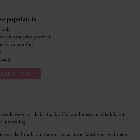
o populair is
rlook
oor een moderne pasvorm
or extra comfort
n
draagt
AAR € 17,99
 steeds weer uit de kast pakt. Hij combineert makkelijk, zit
 uitstraling.
dereen die houdt van denim, maar liever kiest voor wat meer