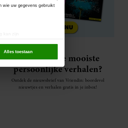
en wie uw gegevens gebruikt
g kan zijn
erprinting)
t
detailgedeelte
in. U kunt uw
Alles toestaan
Elke week de mooiste
persoonlijke verhalen?
 media te bieden en om ons
ze partners voor social
Ontdek de nieuwsbrief van Vriendin: boordevol
nformatie die u aan ze heeft
nieuwtjes en verhalen gratis in je inbox!
oord met onze cookies als u