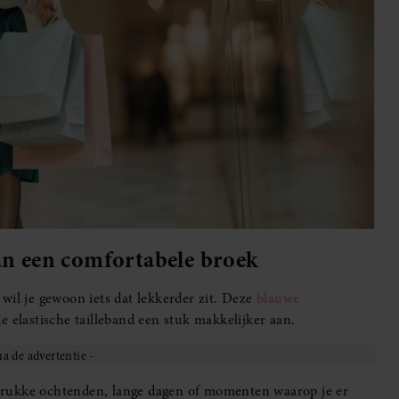
an een comfortabele broek
s wil je gewoon iets dat lekkerder zit. Deze
blauwe
e elastische tailleband een stuk makkelijker aan.
r drukke ochtenden, lange dagen of momenten waarop je er