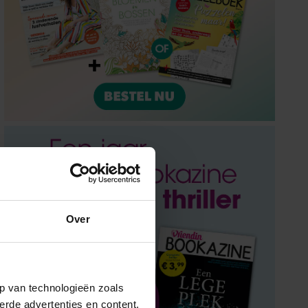
Over
p van technologieën zoals
erde advertenties en content,