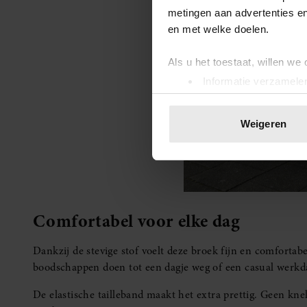
metingen aan advertenties en
en met welke doelen.
Als u het toestaat, willen we
Informatie verzamelen
Uw apparaat identific
Lees meer over hoe uw perso
Weigeren
toestemming op elk moment wi
We gebruiken cookies om cont
websiteverkeer te analyseren
media, adverteren en analys
Comfortabel voor elke dag
verstrekt of die ze hebben v
onze website blijft gebruiken.
Dankzij de stevige stof voelt deze broek fijn en comfortab
boodschappen doen tot een dagje weg of een casual werkd
De elastische tailleband maakt het extra prettig. Geen kne