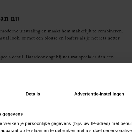
van nu
n moderne uitstraling en maakt hem makkelijk te combineren.
al look, of met een blouse en loafers als je net iets netter
peels detail. Daardoor oogt hij net wat specialer dan een
Details
Advertentie-instellingen
w gegevens
erwerken je persoonlijke gegevens (bijv. uw IP-adres) met behul
apparaat op te slaan en te gebruiken met als doel gepersonalise