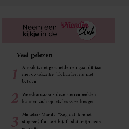
Veel gelezen
1
Anouk is net gescheiden en gaat dit jaar
niet op vakantie: ‘Ik kan het nu niet
betalen’
2
Weekhoroscoop: deze sterrenbeelden
kunnen zich op iets leuks verheugen
3
Makelaar Mandy: ‘‘Zeg dat ik moet
stoppen,’ fluistert hij. Ik sluit mijn ogen
en zwijg’