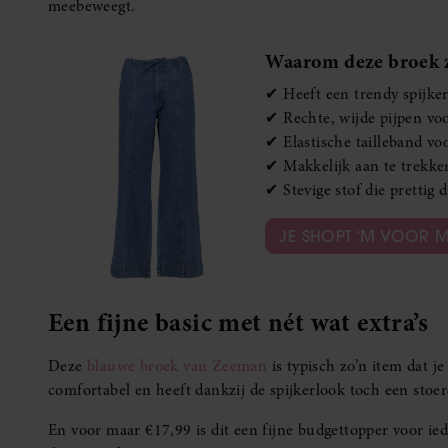
meebeweegt.
Waarom deze broek z
✔ Heeft een trendy spijke
✔ Rechte, wijde pijpen v
✔ Elastische tailleband vo
✔ Makkelijk aan te trekke
✔ Stevige stof die prettig 
JE SHOPT ‘M VOOR M
Een fijne basic met nét wat extra’s
Deze
blauwe broek van Zeeman
is typisch zo’n item dat je
comfortabel en heeft dankzij de spijkerlook toch een stoere
En voor maar €17,99 is dit een fijne budgettopper voor ie