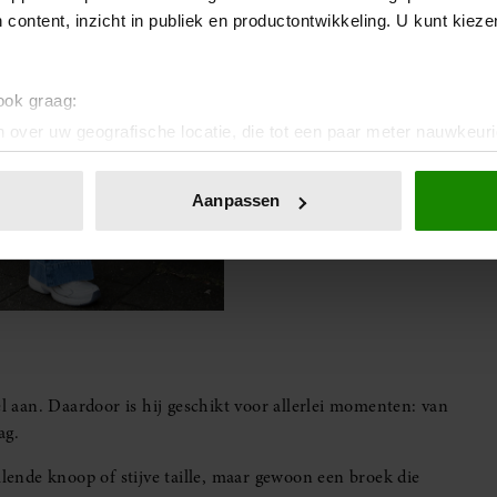
 content, inzicht in publiek en productontwikkeling. U kunt kiez
 ook graag:
 over uw geografische locatie, die tot een paar meter nauwkeuri
eren door het actief te scannen op specifieke eigenschappen (fing
onlijke gegevens worden verwerkt en stel uw voorkeuren in he
Aanpassen
jzigen of intrekken in de Cookieverklaring.
ent en advertenties te personaliseren, om functies voor social
. Ook delen we informatie over uw gebruik van onze site met on
e. Deze partners kunnen deze gegevens combineren met andere i
erzameld op basis van uw gebruik van hun services. U gaat akk
el aan. Daardoor is hij geschikt voor allerlei momenten: van
ag.
llende knoop of stijve taille, maar gewoon een broek die