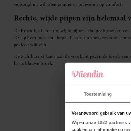
verzorgd uit wilt zien zonder in te leveren op comfort.
Rechte, wijde pijpen zijn helemaal 
De broek heeft rechte, wijde pijpen. Dat geeft meteen ee
Draag hem met een simpel T-shirt en sneakers voor een casu
gekleed wilt zijn.
De zichtbare stiksels aan de voorkant geven de broek een s
basic blauwe broek.
Toestemming
Verantwoord gebruik van u
Wij en
onze 1022 partners
v
cookies om informatie op uw 