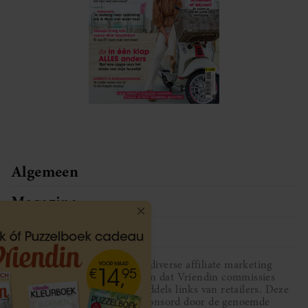
Algemeen
Magazine
Service
Vriendin participeert in diverse affiliate marketing
programma’s, dat houdt in dat Vriendin commissies
ontvangt voor aankopen middels links van retailers. Deze
website wordt niet gesponsord door de genoemde