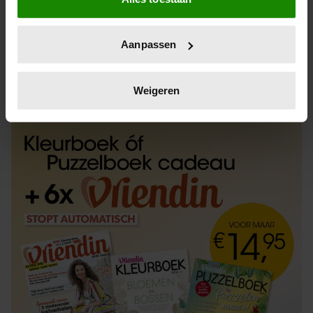
Informatie verzamelen over uw geografische
locatie, die tot een paar meter nauwkeurig kan zijn
Uw apparaat identificeren door het actief te
Aanpassen
scannen op specifieke eigenschappen (fingerprinting)
Lees meer over hoe uw persoonlijke gegevens worden
ABONNEREN
LOS KOPEN
verwerkt en stel uw voorkeuren in het
detailgedeelte
in.
Weigeren
U kunt uw toestemming op elk moment wijzigen of
intrekken in de Cookieverklaring.
We gebruiken cookies om content en advertenties te
personaliseren, om functies voor social media te bieden
en om ons websiteverkeer te analyseren. Ook delen we
informatie over uw gebruik van onze site met onze
partners voor social media, adverteren en analyse. Deze
partners kunnen deze gegevens combineren met andere
informatie die u aan ze heeft verstrekt of die ze hebben
verzameld op basis van uw gebruik van hun services. U
gaat akkoord met onze cookies als u onze website blijft
gebruiken.