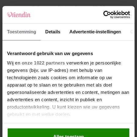
4
Makelaar Mandy: ‘Vrijdagavond belde Bart.
Hij sprak eng kalm’
5
Toestemming
Details
Advertentie-instellingen
Ov
Makelaar Mandy: ‘Judith typt… En deze keer
durf ik bijna niet te lezen wat er komt’
Verantwoord gebruik van uw gegevens
Nieuw
Wij en
onze 1022 partners
verwerken je persoonlijke
gegevens (bijv. uw IP-adres) met behulp van
technologieën zoals cookies om informatie op uw
apparaat op te slaan en te gebruiken met als doel
gepersonaliseerde advertenties en content, metingen aan
advertenties en content, inzicht in publiek en
productontwikkeling. U kunt kiezen wie uw gegevens
gebruikt en met welke doelen.
Als u het toestaat, willen we ook graag:
Alles toestaan