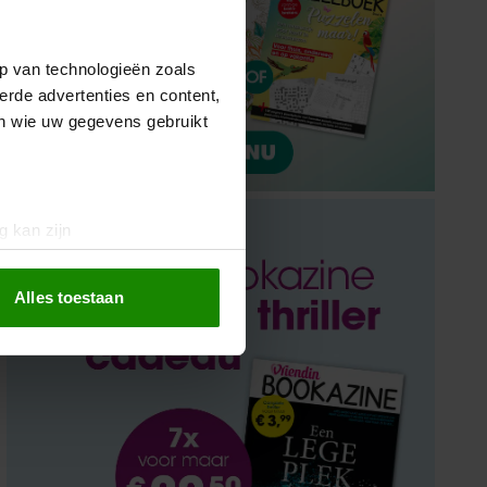
p van technologieën zoals
erde advertenties en content,
en wie uw gegevens gebruikt
g kan zijn
erprinting)
t
detailgedeelte
in. U kunt uw
Alles toestaan
 media te bieden en om ons
ze partners voor social
nformatie die u aan ze heeft
oord met onze cookies als u