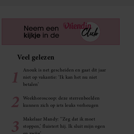
Veel gelezen
1
Anouk is net gescheiden en gaat dit jaar
niet op vakantie: ‘Ik kan het nu niet
betalen’
2
Weekhoroscoop: deze sterrenbeelden
kunnen zich op iets leuks verheugen
3
Makelaar Mandy: ‘‘Zeg dat ik moet
stoppen,’ fluistert hij. Ik sluit mijn ogen
en zwijg’