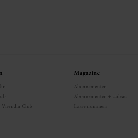
n
Magazine
din
Abonnementen
lub
Abonnementen + cadeau
e Vriendin Club
Losse nummers