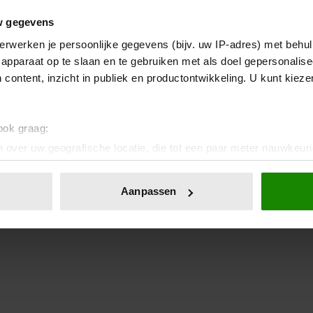
w gegevens
erwerken je persoonlijke gegevens (bijv. uw IP-adres) met behul
apparaat op te slaan en te gebruiken met als doel gepersonalise
 content, inzicht in publiek en productontwikkeling. U kunt kiez
 ook graag:
 over uw geografische locatie, die tot een paar meter nauwkeuri
eren door het actief te scannen op specifieke eigenschappen (fing
onlijke gegevens worden verwerkt en stel uw voorkeuren in he
Aanpassen
jzigen of intrekken in de Cookieverklaring.
ent en advertenties te personaliseren, om functies voor social
. Ook delen we informatie over uw gebruik van onze site met on
e. Deze partners kunnen deze gegevens combineren met andere i
erzameld op basis van uw gebruik van hun services. U gaat akk