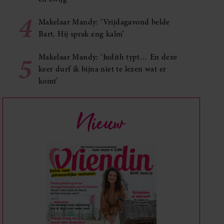
4
Makelaar Mandy: ‘Vrijdagavond belde
Bart. Hij sprak eng kalm’
5
Makelaar Mandy: ‘Judith typt… En deze
keer durf ik bijna niet te lezen wat er
komt’
Nieuw