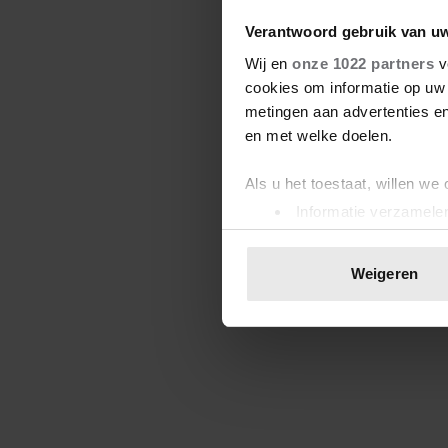
Verantwoord gebruik van u
Wij en
onze 1022 partners
v
cookies om informatie op uw 
metingen aan advertenties en
en met welke doelen.
Als u het toestaat, willen we
Informatie verzamelen
Uw apparaat identific
Lees meer over hoe uw perso
Weigeren
toestemming op elk moment wi
We gebruiken cookies om cont
websiteverkeer te analyseren
media, adverteren en analys
verstrekt of die ze hebben v
onze website blijft gebruiken.