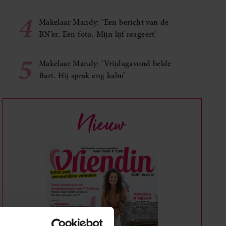
4
Makelaar Mandy: ‘Een bericht van de
BN’er. Een foto. Mijn lijf reageert’
5
Makelaar Mandy: ‘Vrijdagavond belde
Bart. Hij sprak eng kalm’
Nieuw