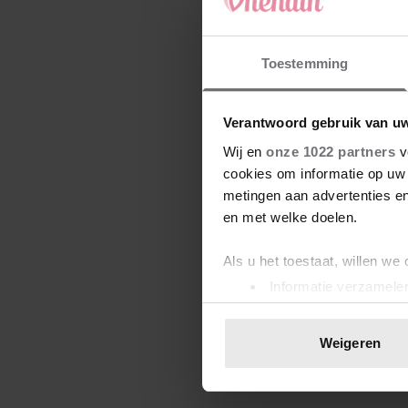
Toestemming
Verantwoord gebruik van u
Wij en
onze 1022 partners
v
cookies om informatie op uw 
metingen aan advertenties en
en met welke doelen.
Als u het toestaat, willen we
Informatie verzamelen
Uw apparaat identific
Lees meer over hoe uw perso
Weigeren
toestemming op elk moment wi
We gebruiken cookies om cont