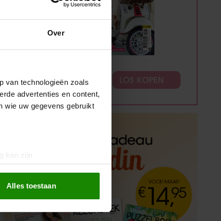
Over
ABONNEREN
LOS KOPEN
p van technologieën zoals
erde advertenties en content,
en wie uw gegevens gebruikt
g kan zijn
erprinting)
t
detailgedeelte
in. U kunt uw
Alles toestaan
 media te bieden en om ons