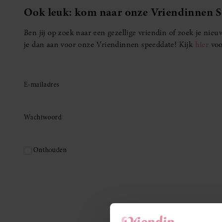
Ook leuk: kom naar onze Vriendinnen 
Ben jij op zoek naar een gezellige vriendin of zoek je ni
je dan aan voor onze Vriendinnen speeddate! Kijk
hier
voo
E-mailadres
Wachtwoord
Onthouden