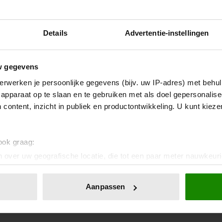
Details
Advertentie-instellingen
w gegevens
erwerken je persoonlijke gegevens (bijv. uw IP-adres) met behul
apparaat op te slaan en te gebruiken met als doel gepersonalise
 content, inzicht in publiek en productontwikkeling. U kunt kiez
 ook graag:
 over uw geografische locatie, die tot een paar meter nauwkeuri
eren door het actief te scannen op specifieke eigenschappen (fing
onlijke gegevens worden verwerkt en stel uw voorkeuren in he
Aanpassen
jzigen of intrekken in de Cookieverklaring.
ent en advertenties te personaliseren, om functies voor social