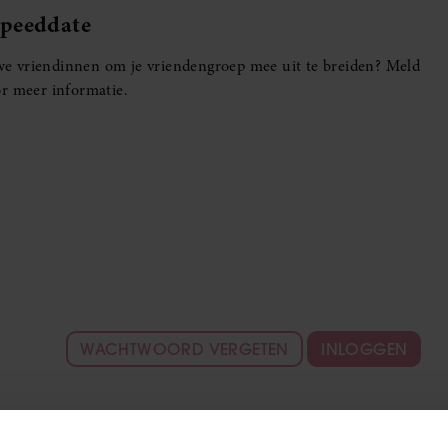
Speeddate
euwe vriendinnen om je vriendengroep mee uit te breiden? Meld
r meer informatie.
WACHTWOORD VERGETEN
INLOGGEN