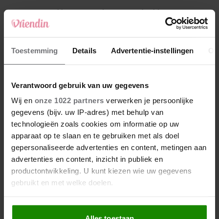
4
Weekhoroscoop: deze sterrenbeelden
kunnen zich op iets leuks verheugen
5
Toestemming
Details
Advertentie-instellingen
Ov
Makelaar Mandy: ‘Een bericht van de BN’er.
Een foto. Mijn lijf reageert’
Verantwoord gebruik van uw gegevens
Nieuw
Wij en
onze 1022 partners
verwerken je persoonlijke
gegevens (bijv. uw IP-adres) met behulp van
technologieën zoals cookies om informatie op uw
apparaat op te slaan en te gebruiken met als doel
gepersonaliseerde advertenties en content, metingen aan
advertenties en content, inzicht in publiek en
productontwikkeling. U kunt kiezen wie uw gegevens
gebruikt en met welke doelen.
Als u het toestaat, willen we ook graag:
Alles toestaan