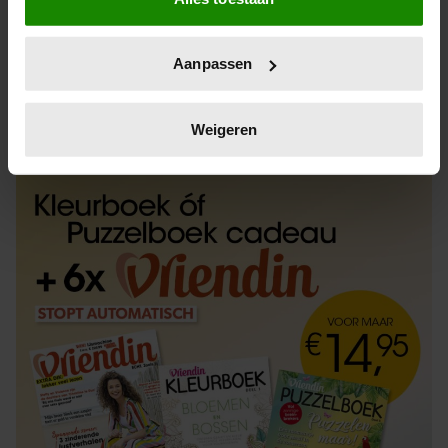
Informatie verzamelen over uw geografische
locatie, die tot een paar meter nauwkeurig kan zijn
Uw apparaat identificeren door het actief te
Aanpassen
scannen op specifieke eigenschappen (fingerprinting)
Lees meer over hoe uw persoonlijke gegevens worden
ABONNEREN
LOS KOPEN
verwerkt en stel uw voorkeuren in het
detailgedeelte
in.
Weigeren
U kunt uw toestemming op elk moment wijzigen of
intrekken in de Cookieverklaring.
We gebruiken cookies om content en advertenties te
personaliseren, om functies voor social media te bieden
en om ons websiteverkeer te analyseren. Ook delen we
informatie over uw gebruik van onze site met onze
partners voor social media, adverteren en analyse. Deze
partners kunnen deze gegevens combineren met andere
informatie die u aan ze heeft verstrekt of die ze hebben
verzameld op basis van uw gebruik van hun services. U
gaat akkoord met onze cookies als u onze website blijft
gebruiken.