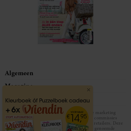
Algemeen
Magazine
Service
Vriendin participeert in diverse affiliate marketing
programma’s, dat houdt in dat Vriendin commissies
ontvangt voor aankopen middels links van retailers. Deze
website wordt niet gesponsord door de genoemde