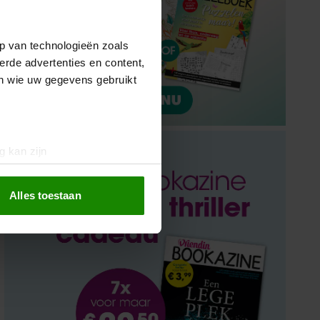
p van technologieën zoals
erde advertenties en content,
en wie uw gegevens gebruikt
g kan zijn
erprinting)
t
detailgedeelte
in. U kunt uw
Alles toestaan
 media te bieden en om ons
ze partners voor social
nformatie die u aan ze heeft
oord met onze cookies als u