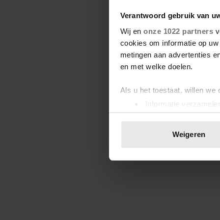
Verantwoord gebruik van u
Wij en
onze 1022 partners
v
cookies om informatie op uw 
metingen aan advertenties en
en met welke doelen.
Als u het toestaat, willen we
Informatie verzamelen
Uw apparaat identific
Lees meer over hoe uw perso
Weigeren
toestemming op elk moment wi
We gebruiken cookies om cont
websiteverkeer te analyseren
media, adverteren en analys
verstrekt of die ze hebben v
onze website blijft gebruiken.