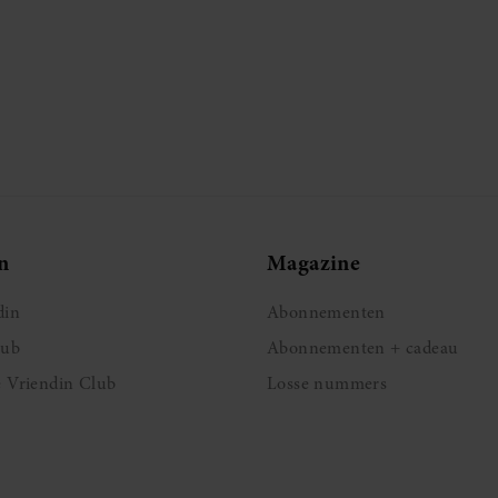
n
Magazine
din
Abonnementen
lub
Abonnementen + cadeau
e Vriendin Club
Losse nummers