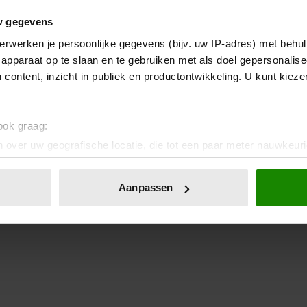
w gegevens
erwerken je persoonlijke gegevens (bijv. uw IP-adres) met behul
apparaat op te slaan en te gebruiken met als doel gepersonalise
 content, inzicht in publiek en productontwikkeling. U kunt kiez
 ook graag:
 over uw geografische locatie, die tot een paar meter nauwkeuri
eren door het actief te scannen op specifieke eigenschappen (fing
onlijke gegevens worden verwerkt en stel uw voorkeuren in he
Aanpassen
jzigen of intrekken in de Cookieverklaring.
ent en advertenties te personaliseren, om functies voor social
. Ook delen we informatie over uw gebruik van onze site met on
e. Deze partners kunnen deze gegevens combineren met andere i
erzameld op basis van uw gebruik van hun services. U gaat akk