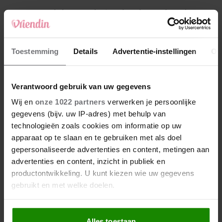
4
Makelaar Mandy: ‘Een bericht van de BN’er.
Een foto. Mijn lijf reageert’
5
Toestemming
Details
Advertentie-instellingen
Ov
Makelaar Mandy: ‘Vrijdagavond belde Bart.
Hij sprak eng kalm’
Verantwoord gebruik van uw gegevens
Nieuw
Wij en
onze 1022 partners
verwerken je persoonlijke
gegevens (bijv. uw IP-adres) met behulp van
technologieën zoals cookies om informatie op uw
apparaat op te slaan en te gebruiken met als doel
gepersonaliseerde advertenties en content, metingen aan
advertenties en content, inzicht in publiek en
productontwikkeling. U kunt kiezen wie uw gegevens
gebruikt en met welke doelen.
Als u het toestaat, willen we ook graag:
Alles toestaan