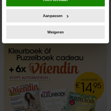
Informatie verzamelen over uw geografische
locatie, die tot een paar meter nauwkeurig kan zijn
Uw apparaat identificeren door het actief te
Aanpassen
scannen op specifieke eigenschappen (fingerprinting)
Lees meer over hoe uw persoonlijke gegevens worden
ABONNEREN
LOS KOPEN
verwerkt en stel uw voorkeuren in het
detailgedeelte
in.
Weigeren
U kunt uw toestemming op elk moment wijzigen of
intrekken in de Cookieverklaring.
We gebruiken cookies om content en advertenties te
personaliseren, om functies voor social media te bieden
en om ons websiteverkeer te analyseren. Ook delen we
informatie over uw gebruik van onze site met onze
partners voor social media, adverteren en analyse. Deze
partners kunnen deze gegevens combineren met andere
informatie die u aan ze heeft verstrekt of die ze hebben
verzameld op basis van uw gebruik van hun services. U
gaat akkoord met onze cookies als u onze website blijft
gebruiken.