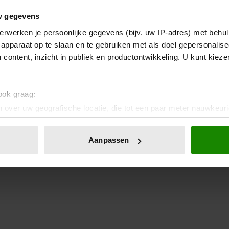
w gegevens
erwerken je persoonlijke gegevens (bijv. uw IP-adres) met behul
apparaat op te slaan en te gebruiken met als doel gepersonalise
 content, inzicht in publiek en productontwikkeling. U kunt kiez
 ook graag:
 over uw geografische locatie, die tot een paar meter nauwkeuri
eren door het actief te scannen op specifieke eigenschappen (fing
onlijke gegevens worden verwerkt en stel uw voorkeuren in he
Aanpassen
jzigen of intrekken in de Cookieverklaring.
ent en advertenties te personaliseren, om functies voor social
. Ook delen we informatie over uw gebruik van onze site met on
e. Deze partners kunnen deze gegevens combineren met andere i
erzameld op basis van uw gebruik van hun services. U gaat akk