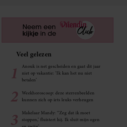
Veel gelezen
1
Anouk is net gescheiden en gaat dit jaar
niet op vakantie: ‘Ik kan het nu niet
betalen’
2
Weekhoroscoop: deze sterrenbeelden
kunnen zich op iets leuks verheugen
3
Makelaar Mandy: ‘‘Zeg dat ik moet
stoppen,’ fluistert hij. Ik sluit mijn ogen
en zwijg’