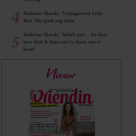
4
Makelaar Mandy: ‘Vrijdagavond belde
Bart. Hij sprak eng kalm’
5
Makelaar Mandy: ‘Judith typt… En deze
keer durf ik bijna niet te lezen wat er
komt’
Nieuw