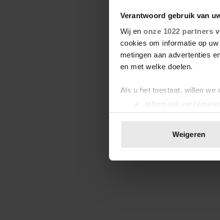
Verantwoord gebruik van u
Wij en
onze 1022 partners
v
cookies om informatie op uw 
metingen aan advertenties en
en met welke doelen.
Als u het toestaat, willen we
Informatie verzamelen
Uw apparaat identific
Lees meer over hoe uw perso
Weigeren
toestemming op elk moment wi
We gebruiken cookies om cont
websiteverkeer te analyseren
media, adverteren en analys
verstrekt of die ze hebben v
onze website blijft gebruiken.