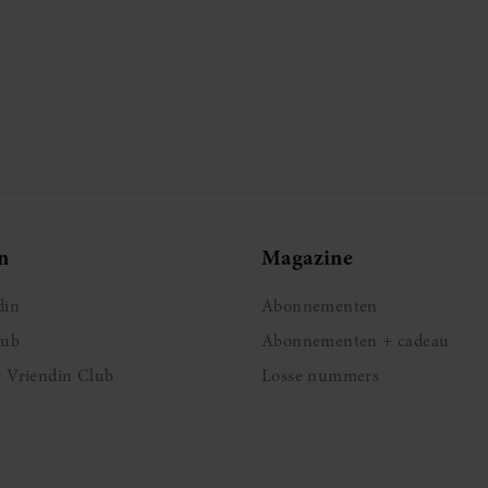
n
Magazine
din
Abonnementen
lub
Abonnementen + cadeau
e Vriendin Club
Losse nummers