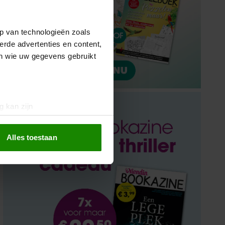
p van technologieën zoals
erde advertenties en content,
en wie uw gegevens gebruikt
g kan zijn
erprinting)
t
detailgedeelte
in. U kunt uw
Alles toestaan
 media te bieden en om ons
ze partners voor social
nformatie die u aan ze heeft
oord met onze cookies als u