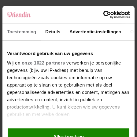
4
Makelaar Mandy: ‘Een bericht van de BN’er.
Een foto. Mijn lijf reageert’
5
Toestemming
Details
Advertentie-instellingen
Ov
Makelaar Mandy: ‘Vrijdagavond belde Bart.
Hij sprak eng kalm’
Verantwoord gebruik van uw gegevens
Nieuw
Wij en
onze 1022 partners
verwerken je persoonlijke
gegevens (bijv. uw IP-adres) met behulp van
technologieën zoals cookies om informatie op uw
apparaat op te slaan en te gebruiken met als doel
gepersonaliseerde advertenties en content, metingen aan
advertenties en content, inzicht in publiek en
productontwikkeling. U kunt kiezen wie uw gegevens
gebruikt en met welke doelen.
Als u het toestaat, willen we ook graag:
Alles toestaan