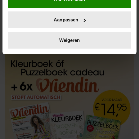
Informatie verzamelen over uw geografische
locatie, die tot een paar meter nauwkeurig kan zijn
Uw apparaat identificeren door het actief te
Aanpassen
scannen op specifieke eigenschappen (fingerprinting)
Lees meer over hoe uw persoonlijke gegevens worden
ABONNEREN
LOS KOPEN
verwerkt en stel uw voorkeuren in het
detailgedeelte
in.
Weigeren
U kunt uw toestemming op elk moment wijzigen of
intrekken in de Cookieverklaring.
We gebruiken cookies om content en advertenties te
personaliseren, om functies voor social media te bieden
en om ons websiteverkeer te analyseren. Ook delen we
informatie over uw gebruik van onze site met onze
partners voor social media, adverteren en analyse. Deze
partners kunnen deze gegevens combineren met andere
informatie die u aan ze heeft verstrekt of die ze hebben
verzameld op basis van uw gebruik van hun services. U
gaat akkoord met onze cookies als u onze website blijft
gebruiken.