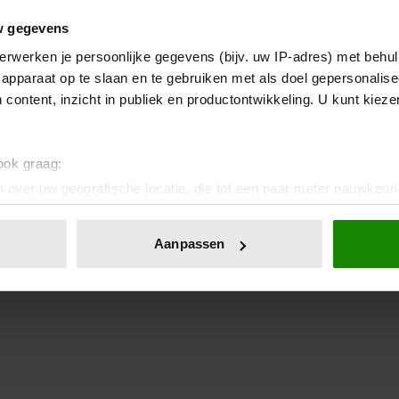
w gegevens
erwerken je persoonlijke gegevens (bijv. uw IP-adres) met behul
apparaat op te slaan en te gebruiken met als doel gepersonalise
 content, inzicht in publiek en productontwikkeling. U kunt kiez
 ook graag:
 over uw geografische locatie, die tot een paar meter nauwkeuri
eren door het actief te scannen op specifieke eigenschappen (fing
onlijke gegevens worden verwerkt en stel uw voorkeuren in he
Aanpassen
jzigen of intrekken in de Cookieverklaring.
ent en advertenties te personaliseren, om functies voor social
. Ook delen we informatie over uw gebruik van onze site met on
e. Deze partners kunnen deze gegevens combineren met andere i
erzameld op basis van uw gebruik van hun services. U gaat akk