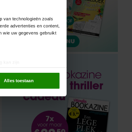
p van technologieën zoals
erde advertenties en content,
en wie uw gegevens gebruikt
g kan zijn
erprinting)
t
detailgedeelte
in. U kunt uw
Alles toestaan
 media te bieden en om ons
ze partners voor social
nformatie die u aan ze heeft
oord met onze cookies als u