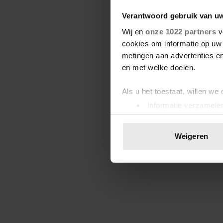
Verantwoord gebruik van u
Wij en
onze 1022 partners
v
cookies om informatie op uw 
metingen aan advertenties en
en met welke doelen.
Als u het toestaat, willen we
Informatie verzamelen
Uw apparaat identific
Lees meer over hoe uw perso
Weigeren
toestemming op elk moment wi
We gebruiken cookies om cont
websiteverkeer te analyseren
media, adverteren en analys
verstrekt of die ze hebben v
onze website blijft gebruiken.