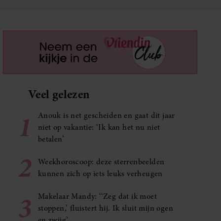
Veel gelezen
1
Anouk is net gescheiden en gaat dit jaar
niet op vakantie: ‘Ik kan het nu niet
betalen’
2
Weekhoroscoop: deze sterrenbeelden
kunnen zich op iets leuks verheugen
3
Makelaar Mandy: ‘‘Zeg dat ik moet
stoppen,’ fluistert hij. Ik sluit mijn ogen
en zwijg’