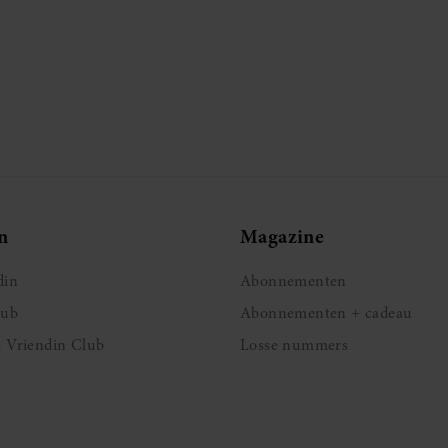
n
Magazine
din
Abonnementen
lub
Abonnementen + cadeau
e Vriendin Club
Losse nummers