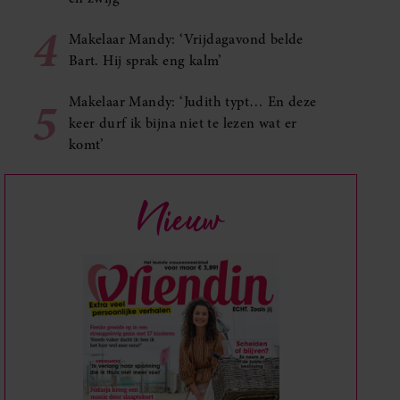
4
Makelaar Mandy: ‘Vrijdagavond belde
Bart. Hij sprak eng kalm’
5
Makelaar Mandy: ‘Judith typt… En deze
keer durf ik bijna niet te lezen wat er
komt’
Nieuw