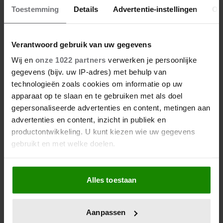
Toestemming
Details
Advertentie-instellingen
Ov
Verantwoord gebruik van uw gegevens
Wij en
onze 1022 partners
verwerken je persoonlijke
gegevens (bijv. uw IP-adres) met behulp van
technologieën zoals cookies om informatie op uw
apparaat op te slaan en te gebruiken met als doel
gepersonaliseerde advertenties en content, metingen aan
advertenties en content, inzicht in publiek en
productontwikkeling. U kunt kiezen wie uw gegevens
gebruikt en met welke doelen.
Als u het toestaat, willen we ook graag:
Alles toestaan
Informatie verzamelen over uw geografische
locatie, die tot een paar meter nauwkeurig kan zijn
Uw apparaat identificeren door het actief te
Aanpassen
scannen op specifieke eigenschappen (fingerprinting)