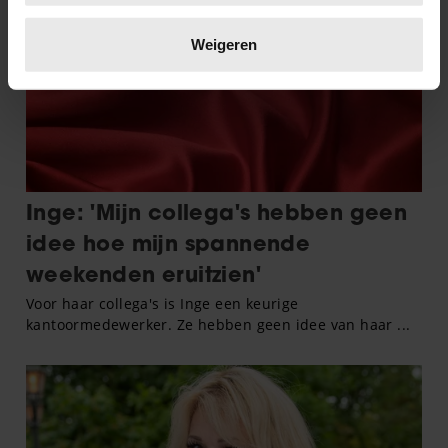
Lees meer over hoe uw persoonlijke gegevens worden
verwerkt en stel uw voorkeuren in het
detailgedeelte
in.
Weigeren
U kunt uw toestemming op elk moment wijzigen of
intrekken in de Cookieverklaring.
We gebruiken cookies om content en advertenties te
personaliseren, om functies voor social media te bieden
en om ons websiteverkeer te analyseren. Ook delen we
informatie over uw gebruik van onze site met onze
partners voor social media, adverteren en analyse. Deze
partners kunnen deze gegevens combineren met andere
informatie die u aan ze heeft verstrekt of die ze hebben
verzameld op basis van uw gebruik van hun services. U
gaat akkoord met onze cookies als u onze website blijft
gebruiken.