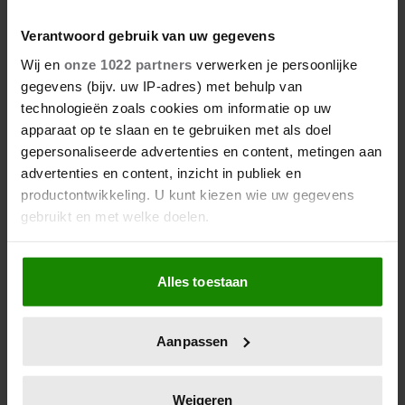
Verantwoord gebruik van uw gegevens
Wij en
onze 1022 partners
verwerken je persoonlijke
gegevens (bijv. uw IP-adres) met behulp van
technologieën zoals cookies om informatie op uw
apparaat op te slaan en te gebruiken met als doel
gepersonaliseerde advertenties en content, metingen aan
advertenties en content, inzicht in publiek en
productontwikkeling. U kunt kiezen wie uw gegevens
gebruikt en met welke doelen.
Als u het toestaat, willen we ook graag:
Alles toestaan
Informatie verzamelen over uw geografische
locatie, die tot een paar meter nauwkeurig kan zijn
Uw apparaat identificeren door het actief te
Aanpassen
scannen op specifieke eigenschappen (fingerprinting)
Lees meer over hoe uw persoonlijke gegevens worden
verwerkt en stel uw voorkeuren in het
detailgedeelte
in.
Weigeren