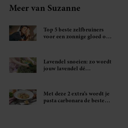
Meer van Suzanne
Top 5 beste zelfbruiners
voor een zonnige gloed op
je gezicht
Lavendel snoeien: zo wordt
jouw lavendel dé
blikvanger van de straat
Met deze 2 extra’s wordt je
pasta carbonara de beste
die je ooit hebt geproefd