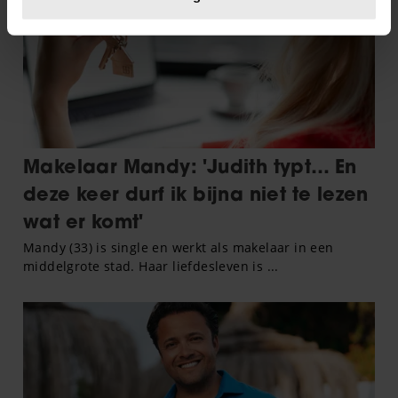
U kunt uw toestemming op elk moment wijzigen of
intrekken in de Cookieverklaring.
We gebruiken cookies om content en advertenties te
personaliseren, om functies voor social media te bieden
en om ons websiteverkeer te analyseren. Ook delen we
informatie over uw gebruik van onze site met onze
partners voor social media, adverteren en analyse. Deze
partners kunnen deze gegevens combineren met andere
informatie die u aan ze heeft verstrekt of die ze hebben
verzameld op basis van uw gebruik van hun services. U
gaat akkoord met onze cookies als u onze website blijft
gebruiken.