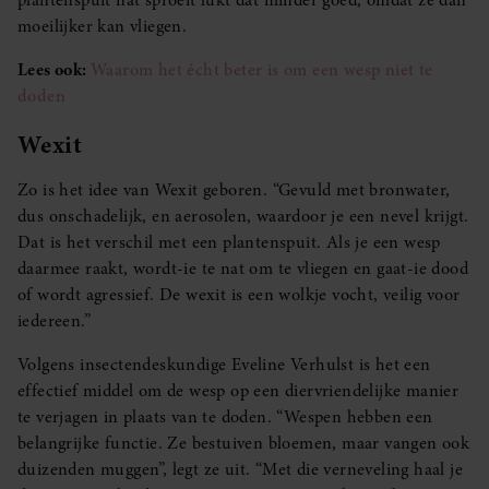
plantenspuit nat sproeit lukt dat minder goed, omdat ze dan
moeilijker kan vliegen.
Lees ook:
Waarom het écht beter is om een wesp niet te
doden
Wexit
Zo is het idee van Wexit geboren. “Gevuld met bronwater,
dus onschadelijk, en aerosolen, waardoor je een nevel krijgt.
Dat is het verschil met een plantenspuit. Als je een wesp
daarmee raakt, wordt-ie te nat om te vliegen en gaat-ie dood
of wordt agressief. De wexit is een wolkje vocht, veilig voor
iedereen.”
Volgens insectendeskundige Eveline Verhulst is het een
effectief middel om de wesp op een diervriendelijke manier
te verjagen in plaats van te doden. “Wespen hebben een
belangrijke functie. Ze bestuiven bloemen, maar vangen ook
duizenden muggen”, legt ze uit. “Met die verneveling haal je