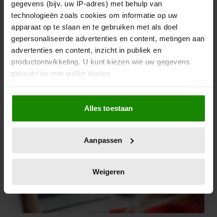
gegevens (bijv. uw IP-adres) met behulp van
technologieën zoals cookies om informatie op uw
apparaat op te slaan en te gebruiken met als doel
gepersonaliseerde advertenties en content, metingen aan
advertenties en content, inzicht in publiek en
productontwikkeling. U kunt kiezen wie uw gegevens
gebruikt en met welke doelen.
Als u het toestaat, willen we ook graag:
Alles toestaan
Informatie verzamelen over uw geografische
locatie, die tot een paar meter nauwkeurig kan zijn
Uw apparaat identificeren door het actief te
Aanpassen
scannen op specifieke eigenschappen (fingerprinting)
Lees meer over hoe uw persoonlijke gegevens worden
verwerkt en stel uw voorkeuren in het
detailgedeelte
in.
Weigeren
U kunt uw toestemming op elk moment wijzigen of
intrekken in de Cookieverklaring.
We gebruiken cookies om content en advertenties te