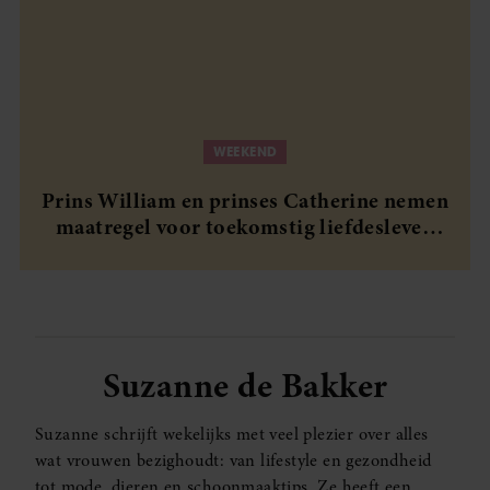
WEEKEND
Prins William en prinses Catherine nemen
maatregel voor toekomstig liefdesleven
van hun kinderen
Suzanne de Bakker
Suzanne schrijft wekelijks met veel plezier over alles
wat vrouwen bezighoudt: van lifestyle en gezondheid
tot mode, dieren en schoonmaaktips. Ze heeft een