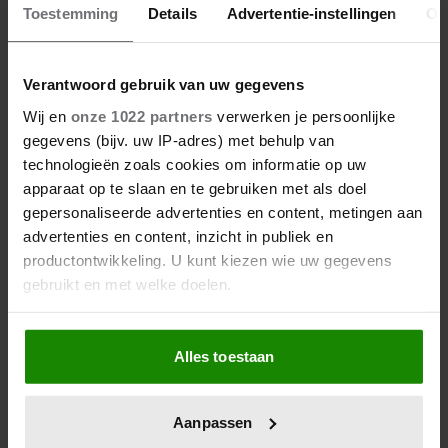
Geen koffietentje in de buurt? Met deze draagbare
Toestemming
Details
Advertentie-instellingen
Ov
espressomaker zet je overal verse koffie
Is jouw relatie vakantieproof? Deze 5 ingrediënten
Verantwoord gebruik van uw gegevens
maken het verschil
Wij en
onze 1022 partners
verwerken je persoonlijke
gegevens (bijv. uw IP-adres) met behulp van
technologieën zoals cookies om informatie op uw
LEES MEER THUIS
apparaat op te slaan en te gebruiken met als doel
gepersonaliseerde advertenties en content, metingen aan
Beeld: Getty Images
advertenties en content, inzicht in publiek en
productontwikkeling. U kunt kiezen wie uw gegevens
THUIS
gebruikt en met welke doelen.
Als u het toestaat, willen we ook graag:
Alles toestaan
Informatie verzamelen over uw geografische
locatie, die tot een paar meter nauwkeurig kan zijn
Uw apparaat identificeren door het actief te
Aanpassen
scannen op specifieke eigenschappen (fingerprinting)