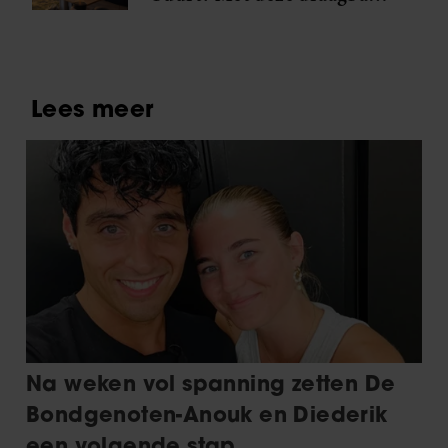
espressomaker zet je overal
verse koffie