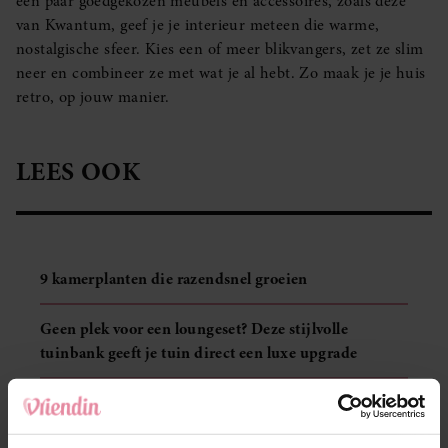
een paar goedgekozen meubels en accessoires, zoals deze
van Kwantum, geef je je interieur meteen die warme,
nostalgische sfeer. Kies een of meer blikvangers, zet ze slim
neer en combineer ze met wat je al hebt. Zo maak je je huis
retro, op jouw manier.
LEES OOK
9 kamerplanten die razendsnel groeien
Geen plek voor een loungeset? Deze stijlvolle
tuinbank geeft je tuin direct een luxe upgrade