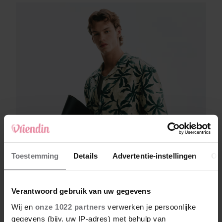
Toestemming
Details
Advertentie-instellingen
Ov
Verantwoord gebruik van uw gegevens
Wij en
onze 1022 partners
verwerken je persoonlijke
gegevens (bijv. uw IP-adres) met behulp van