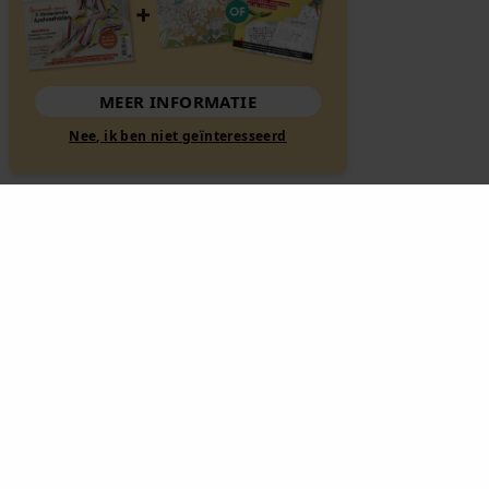
MEER INFORMATIE
Nee, ik ben niet geïnteresseerd