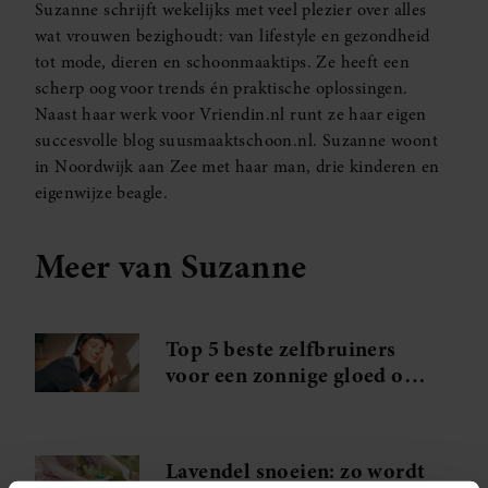
Suzanne schrijft wekelijks met veel plezier over alles
wat vrouwen bezighoudt: van lifestyle en gezondheid
tot mode, dieren en schoonmaaktips. Ze heeft een
scherp oog voor trends én praktische oplossingen.
Naast haar werk voor Vriendin.nl runt ze haar eigen
succesvolle blog suusmaaktschoon.nl. Suzanne woont
in Noordwijk aan Zee met haar man, drie kinderen en
eigenwijze beagle.
Meer van Suzanne
Top 5 beste zelfbruiners
voor een zonnige gloed op
je gezicht
Lavendel snoeien: zo wordt