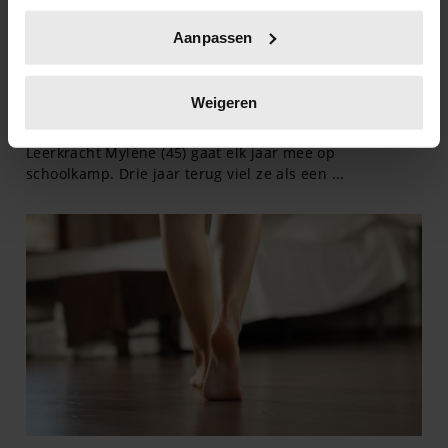
Uw apparaat identificeren door het actief te
Aanpassen
scannen op specifieke eigenschappen (fingerprinting)
Lees meer over hoe uw persoonlijke gegevens worden
verwerkt en stel uw voorkeuren in het
detailgedeelte
in.
Weigeren
U kunt uw toestemming op elk moment wijzigen of
intrekken in de Cookieverklaring.
We gebruiken cookies om content en advertenties te
personaliseren, om functies voor social media te bieden
en om ons websiteverkeer te analyseren. Ook delen we
informatie over uw gebruik van onze site met onze
partners voor social media, adverteren en analyse. Deze
partners kunnen deze gegevens combineren met andere
informatie die u aan ze heeft verstrekt of die ze hebben
verzameld op basis van uw gebruik van hun services. U
gaat akkoord met onze cookies als u onze website blijft
gebruiken.