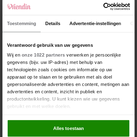
jouw lavendel dé
blikvanger van de straat
Toestemming
Details
Advertentie-instellingen
Ov
Met deze 2 extra’s wordt je
pasta carbonara de beste
die je ooit hebt geproefd
Verantwoord gebruik van uw gegevens
Wij en
onze 1022 partners
verwerken je persoonlijke
gegevens (bijv. uw IP-adres) met behulp van
technologieën zoals cookies om informatie op uw
apparaat op te slaan en te gebruiken met als doel
gepersonaliseerde advertenties en content, metingen aan
advertenties en content, inzicht in publiek en
productontwikkeling. U kunt kiezen wie uw gegevens
gebruikt en met welke doelen.
Als u het toestaat, willen we ook graag:
Alles toestaan
Informatie verzamelen over uw geografische
locatie, die tot een paar meter nauwkeurig kan zijn