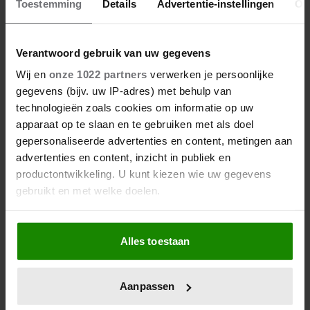
die je ooit hebt geproefd
Toestemming
Details
Advertentie-instellingen
Ov
Verantwoord gebruik van uw gegevens
Wij en
onze 1022 partners
verwerken je persoonlijke
gegevens (bijv. uw IP-adres) met behulp van
technologieën zoals cookies om informatie op uw
apparaat op te slaan en te gebruiken met als doel
gepersonaliseerde advertenties en content, metingen aan
advertenties en content, inzicht in publiek en
productontwikkeling. U kunt kiezen wie uw gegevens
gebruikt en met welke doelen.
Als u het toestaat, willen we ook graag:
Alles toestaan
Informatie verzamelen over uw geografische
locatie, die tot een paar meter nauwkeurig kan zijn
Uw apparaat identificeren door het actief te
Aanpassen
scannen op specifieke eigenschappen (fingerprinting)