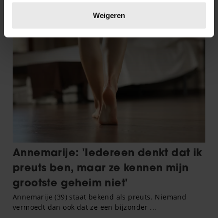
Lees meer over hoe uw persoonlijke gegevens worden
verwerkt en stel uw voorkeuren in het
detailgedeelte
in.
Weigeren
U kunt uw toestemming op elk moment wijzigen of
intrekken in de Cookieverklaring.
We gebruiken cookies om content en advertenties te
personaliseren, om functies voor social media te bieden
en om ons websiteverkeer te analyseren. Ook delen we
informatie over uw gebruik van onze site met onze
partners voor social media, adverteren en analyse. Deze
partners kunnen deze gegevens combineren met andere
informatie die u aan ze heeft verstrekt of die ze hebben
verzameld op basis van uw gebruik van hun services. U
gaat akkoord met onze cookies als u onze website blijft
gebruiken.