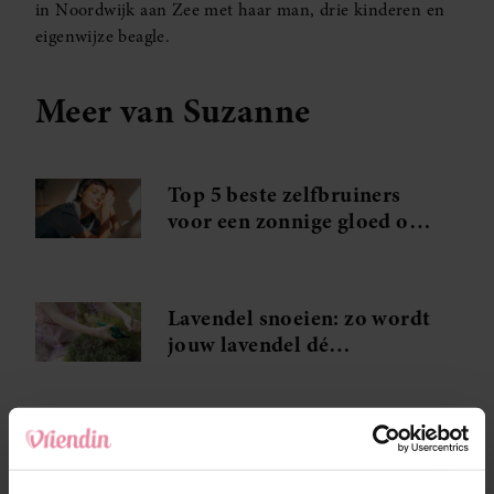
in Noordwijk aan Zee met haar man, drie kinderen en
eigenwijze beagle.
Meer van Suzanne
Top 5 beste zelfbruiners
voor een zonnige gloed op
je gezicht
Lavendel snoeien: zo wordt
jouw lavendel dé
blikvanger van de straat
Met deze 2 extra’s wordt je
pasta carbonara de beste