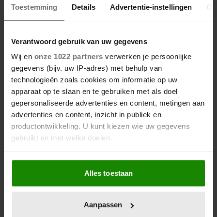
Toestemming
Details
Advertentie-instellingen
Ov
Verantwoord gebruik van uw gegevens
Wij en
onze 1022 partners
verwerken je persoonlijke
gegevens (bijv. uw IP-adres) met behulp van
technologieën zoals cookies om informatie op uw
apparaat op te slaan en te gebruiken met als doel
gepersonaliseerde advertenties en content, metingen aan
advertenties en content, inzicht in publiek en
productontwikkeling. U kunt kiezen wie uw gegevens
gebruikt en met welke doelen.
Als u het toestaat, willen we ook graag:
Alles toestaan
Informatie verzamelen over uw geografische
locatie, die tot een paar meter nauwkeurig kan zijn
Uw apparaat identificeren door het actief te
Aanpassen
scannen op specifieke eigenschappen (fingerprinting)