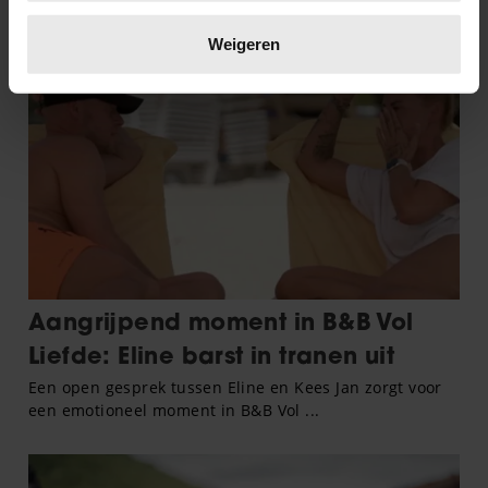
Lees meer over hoe uw persoonlijke gegevens worden
verwerkt en stel uw voorkeuren in het
detailgedeelte
in.
Weigeren
U kunt uw toestemming op elk moment wijzigen of
intrekken in de Cookieverklaring.
We gebruiken cookies om content en advertenties te
personaliseren, om functies voor social media te bieden
en om ons websiteverkeer te analyseren. Ook delen we
informatie over uw gebruik van onze site met onze
partners voor social media, adverteren en analyse. Deze
partners kunnen deze gegevens combineren met andere
informatie die u aan ze heeft verstrekt of die ze hebben
verzameld op basis van uw gebruik van hun services. U
gaat akkoord met onze cookies als u onze website blijft
gebruiken.