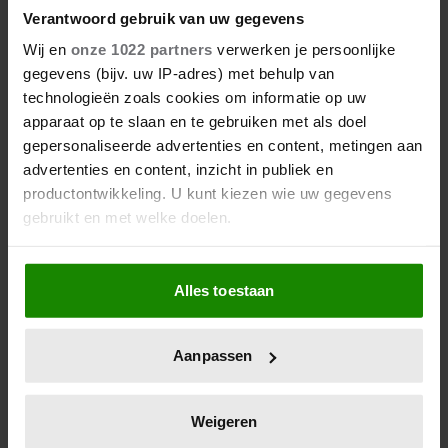
Verantwoord gebruik van uw gegevens
Wij en
onze 1022 partners
verwerken je persoonlijke
gegevens (bijv. uw IP-adres) met behulp van
technologieën zoals cookies om informatie op uw
apparaat op te slaan en te gebruiken met als doel
gepersonaliseerde advertenties en content, metingen aan
advertenties en content, inzicht in publiek en
productontwikkeling. U kunt kiezen wie uw gegevens
gebruikt en met welke doelen.
Als u het toestaat, willen we ook graag:
Alles toestaan
Informatie verzamelen over uw geografische
locatie, die tot een paar meter nauwkeurig kan zijn
Uw apparaat identificeren door het actief te
Aanpassen
scannen op specifieke eigenschappen (fingerprinting)
Lees meer over hoe uw persoonlijke gegevens worden
verwerkt en stel uw voorkeuren in het
detailgedeelte
in.
Weigeren
U kunt uw toestemming op elk moment wijzigen of