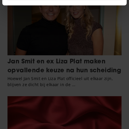
intrekken in de Cookieverklaring.
We gebruiken cookies om content en advertenties te
personaliseren, om functies voor social media te bieden
en om ons websiteverkeer te analyseren. Ook delen we
informatie over uw gebruik van onze site met onze
partners voor social media, adverteren en analyse. Deze
partners kunnen deze gegevens combineren met andere
informatie die u aan ze heeft verstrekt of die ze hebben
verzameld op basis van uw gebruik van hun services. U
gaat akkoord met onze cookies als u onze website blijft
gebruiken.